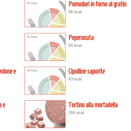
Pomodori in forno al gratin
66 kcal
Peperonata
50 kcal
volone e
Cipolline saporite
63 kcal
a e
Tortino alla mortadella
255 kcal