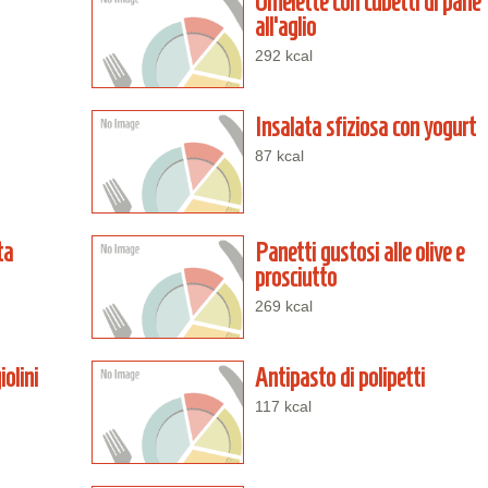
Omelette con cubetti di pane
all'aglio
292 kcal
Insalata sfiziosa con yogurt
87 kcal
ta
Panetti gustosi alle olive e
prosciutto
269 kcal
olini
Antipasto di polipetti
117 kcal