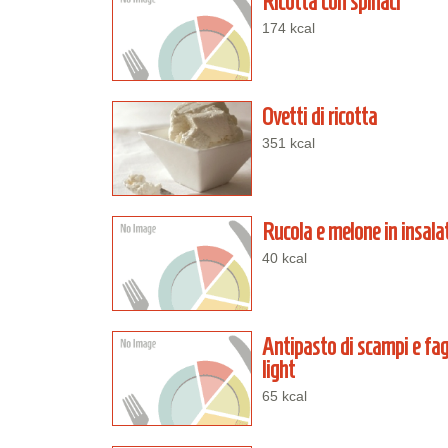
Ricotta con spinaci
174 kcal
Ovetti di ricotta
351 kcal
Rucola e melone in insala
40 kcal
Antipasto di scampi e fagi
light
65 kcal