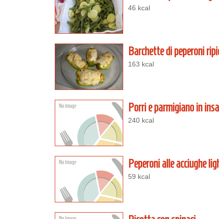
46 kcal
Barchette di peperoni ripi
163 kcal
Porri e parmigiano in ins
240 kcal
Peperoni alle acciughe lig
59 kcal