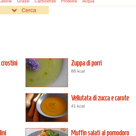
Calorie
Grassi
Carboidrati
Proteine
Acqua
Cerca
crostini
Zuppa di porri
88 kcal
Vellutata di zucca e carote
41 kcal
ini
Muffin salati al pomodoro