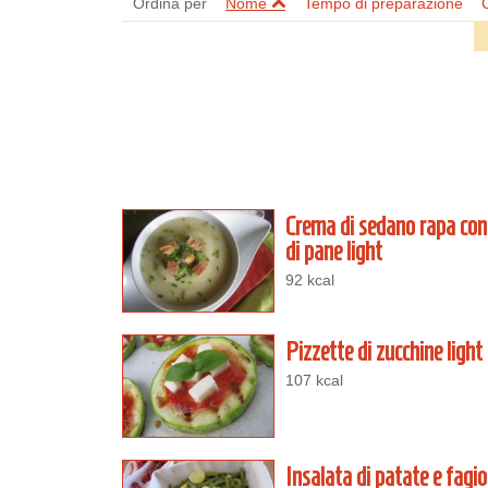
Ordina per
Nome
Tempo di preparazione
Crema di sedano rapa con 
di pane light
92 kcal
Pizzette di zucchine light
107 kcal
Insalata di patate e fagiol