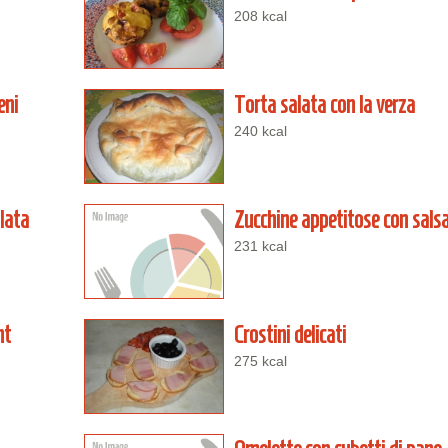
208 kcal
eni
Torta salata con la verza
240 kcal
alata
Zucchine appetitose con sals
231 kcal
ht
Crostini delicati
275 kcal