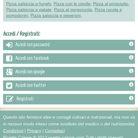
Pizza salsiccia e funghi
,
Pizza con le cipolle
,
Pizza al prosciutto
,
Pizza salsiccia e patate
,
Pizza al gorgonzola
,
Pizza rucola e
pomodorini
,
Pizza salsiccia e peperoni
,
Accedi / Registrati:
Accedi con password
Accedi con facebook
Accedi con google
Accedi con twitter
Registrati
Questo sito fornisce idee e consigli culinari e nutrizionali, ma non va
in nessun modo inteso come sostituto del medico o del nutrizionista
Condizioni
|
Privacy
|
Contattaci
Ricette Calorie ® 2013 ricette-calorie.com
Tutti i diritti riservati.