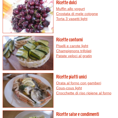
Ricette dolci
Muffin allo yogurt
Crostata di mele cotogne
Torta 3 vasetti light
Ricette contorni
Piselli e carote light
Champignons trifolati
Patate veloci al gratin
Ricette piatti unici
Orata al forno con gamberi
Cous-cous light
Crocchette di riso ripiene al forno
Ricette salse e condimenti