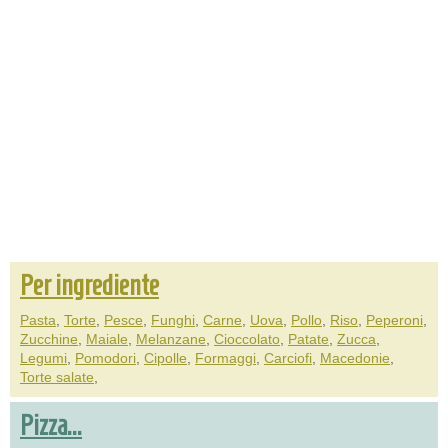
Per ingrediente
Pasta
,
Torte
,
Pesce
,
Funghi
,
Carne
,
Uova
,
Pollo
,
Riso
,
Peperoni
,
Zucchine
,
Maiale
,
Melanzane
,
Cioccolato
,
Patate
,
Zucca
,
Legumi
,
Pomodori
,
Cipolle
,
Formaggi
,
Carciofi
,
Macedonie
,
Torte salate
,
Pizza...