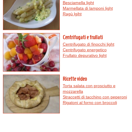
Besciamella light
Marmellata di lamponi light
Ragù lgiht
Centrifugati e frullati
Centrifugato di finocchi light
Centrifugato energetico
Frullato depurativo light
Ricette video
Torta salata con prosciutto e
mozzarella
Straccetti di tacchino con peperoni
Rigatoni al forno con broccoli