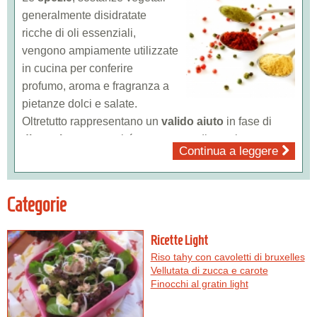
generalmente disidratate
ricche di oli essenziali,
vengono ampiamente utilizzate
in cucina per conferire
profumo, aroma e fragranza a
pietanze dolci e salate.
Oltretutto rappresentano un
valido aiuto
in fase di
dimagrimento
perché consentono di seguire un
Continua a leggere
programma nutrizionale
senza rinunciare al sapore...
Categorie
Ricette Light
Riso tahy con cavoletti di bruxelles
Vellutata di zucca e carote
Finocchi al gratin light