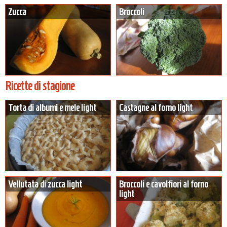
Zucca
Broccoli
Ricette di stagione
Torta di albumi e mele light
Castagne al forno light
Vellutata di zucca light
Broccoli e cavolfiori al forno
light