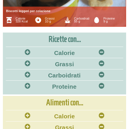
Biscotti leggeri per colazione
Calorie
Grassi
Carboidrati
Proteine
328 Kcal
10 g
55 g
9 g
Ricette con...
Calorie
Grassi
Carboidrati
Proteine
Alimenti con...
Calorie
Grassi