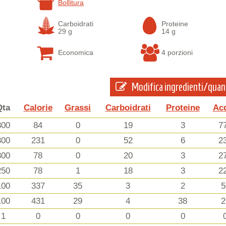
Bollitura
Carboidrati
Proteine
29 g
14 g
Economica
4 porzioni
Modifica ingredienti/quan
Qta
Calorie
Grassi
Carboidrati
Proteine
Ac
800
84
0
19
3
7
300
231
0
52
6
2
300
78
0
20
3
2
250
78
1
18
3
2
100
337
35
3
2
5
100
431
29
4
38
2
1
0
0
0
0