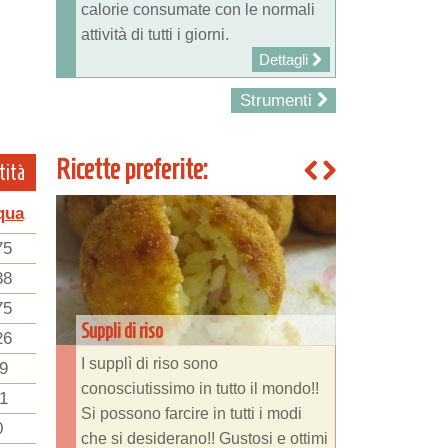
calorie consumate con le normali
attività di tutti i giorni.
Dettagli
Strumenti
Ricette preferite:
tità
qua
75
38
75
Suppli di riso
26
I supplì di riso sono
9
conosciutissimo in tutto il mondo!!
1
Si possono farcire in tutti i modi
0
che si desiderano!! Gustosi e ottimi