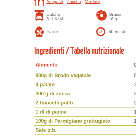
Antipasti
-
Zucche
-
Verdure
Calorie
Grassi
311 Kcal
16 g
Facile
40 minuti
Ingredienti / Tabella nutrizionale
Alimento
800g di Brodo vegetale
4 patate
300 g di zucca
2 finocchi puliti
1 dl di panna
100g di Parmigiano grattugiato
Sale q.b.