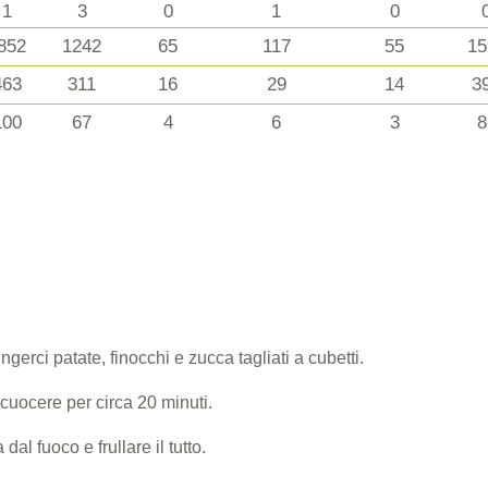
1
3
0
1
0
852
1242
65
117
55
15
463
311
16
29
14
3
100
67
4
6
3
8
gerci patate, finocchi e zucca tagliati a cubetti.
cuocere per circa 20 minuti.
al fuoco e frullare il tutto.