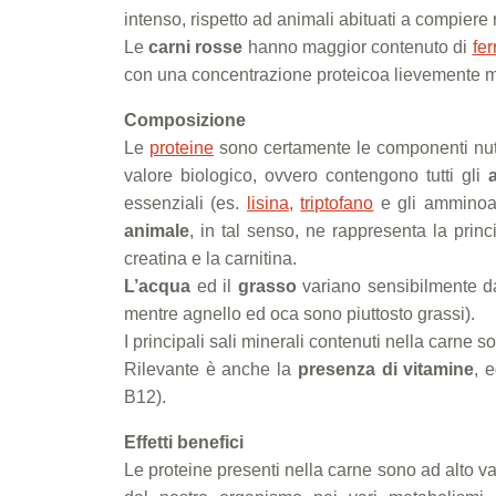
intenso, rispetto ad animali abituati a compiere 
Le
carni rosse
hanno maggior contenuto di
fer
con una concentrazione proteicoa lievemente 
Composizione
Le
proteine
sono certamente le componenti nutri
valore biologico, ovvero contengono tutti gli
a
essenziali (es.
lisina
,
triptofano
e gli amminoac
animale
, in tal senso, ne rappresenta la princ
creatina e la carnitina.
L’acqua
ed il
grasso
variano sensibilmente da
mentre agnello ed oca sono piuttosto grassi).
I principali sali minerali contenuti nella carne son
Rilevante è anche la
presenza di vitamine
, 
B12).
Effetti benefici
Le proteine presenti nella carne sono ad alto v