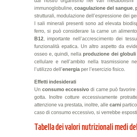
dal nostro organismo nei vari metabolismi i
immunoglobuline,
coagulazione del sangue
,
strutturali, modulazione dell’espressione dei gen
I sali minerali presenti sono ad elevata biodis
ferro, si può considerare la carne un aliment
B12
, importante nell’accrescimento dei tess
funzionalità epatica. Un altro aspetto da evi
osseo e, quindi, nella
produzione dei globuli
cellulare e nell’ambito nella trasmissione n
l’utilizzo dell’
energia
per l’esercizio fisico.
Effetti indesiderati
Un
consumo eccessivo
di carne può favorire
gotta. Inoltre cotture eccessivamente protra
attenzione va prestata, inoltre, alle
carni
partic
caso di consumo eccessivo, si verrebbe espost
Tabella dei valori nutrizionali medi de