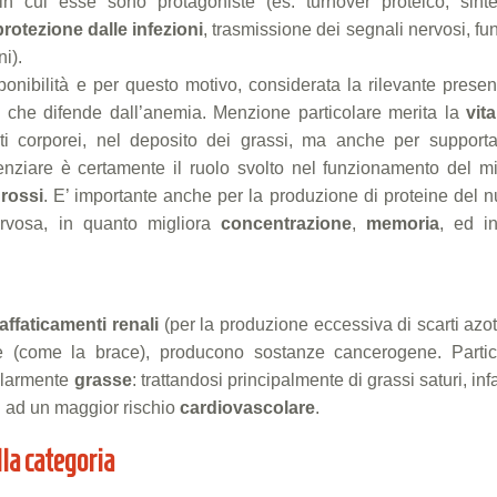
n cui esse sono protagoniste (es. turnover proteico, sinte
protezione dalle infezioni
, trasmissione dei segnali nervosi, fu
i).
ponibilità e per questo motivo, considerata la rilevante prese
o che difende dall’anemia. Menzione particolare merita la
vit
uti corporei, nel deposito dei grassi, ma anche per supporta
denziare è certamente il ruolo svolto nel funzionamento del mi
 rossi
. E’ importante anche per la produzione di proteine del 
ervosa, in quanto migliora
concentrazione
,
memoria
, ed in
affaticamenti renali
(per la produzione eccessiva di scarti azot
tte (come la brace), producono sostanze cancerogene. Partic
olarmente
grasse
: trattandosi principalmente di grassi saturi, infat
i ad un maggior rischio
cardiovascolare
.
lla categoria