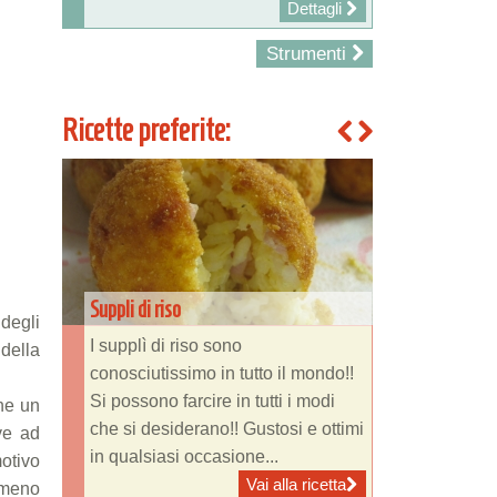
Dettagli
Strumenti
Ricette preferite:
Suppli di riso
degli
I supplì di riso sono
della
conosciutissimo in tutto il mondo!!
Si possono farcire in tutti i modi
ne un
che si desiderano!! Gustosi e ottimi
ve ad
in qualsiasi occasione...
motivo
Vai alla ricetta
 meno