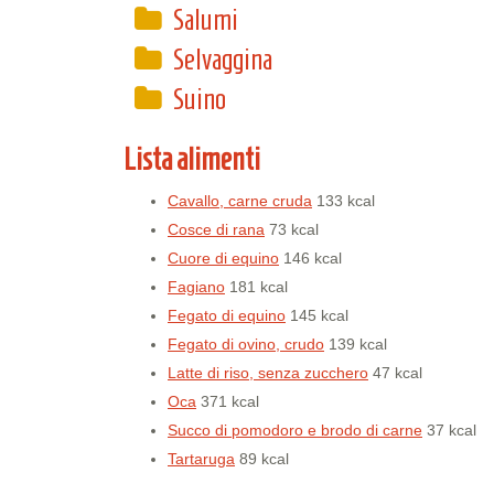
Salumi
Selvaggina
Suino
Lista alimenti
Cavallo, carne cruda
133 kcal
Cosce di rana
73 kcal
Cuore di equino
146 kcal
Fagiano
181 kcal
Fegato di equino
145 kcal
Fegato di ovino, crudo
139 kcal
Latte di riso, senza zucchero
47 kcal
Oca
371 kcal
Succo di pomodoro e brodo di carne
37 kcal
Tartaruga
89 kcal