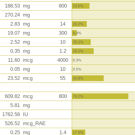
188.53
mg
800
23.6%
270.24
mg
2.83
mg
14
20.2%
19.07
mg
300
6.4%
2.52
mg
10
25.2%
0.35
mg
1.2
29.2%
11.60
mcg
4000
0.3%
0.05
mg
10
0.5%
23.52
mcg
55
42.8%
609.82
mcg
800
76.2%
5.81
mg
1762.56
IU
526.52
mcg_RAE
0.25
mg
1.4
17.9%