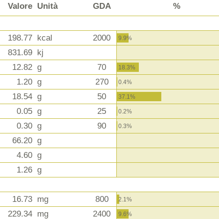
Valore
Unità
GDA
%
198.77
kcal
2000
9.9%
831.69
kj
12.82
g
70
18.3%
1.20
g
270
0.4%
18.54
g
50
37.1%
0.05
g
25
0.2%
0.30
g
90
0.3%
66.20
g
4.60
g
1.26
g
16.73
mg
800
2.1%
229.34
mg
2400
9.6%