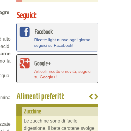
agre
,
Seguici:
Facebook
d alto
Ricette light nuove ogni giorno,
seguici su Facebook!
acidi
carne
ono la
Google+
Articoli, ricette e novità, seguici
cqua,
su Google+!
Alimenti preferiti:
tamina
Zucchine
Le zucchine sono di facile
izzate
digestione. Il beta carotene svolge