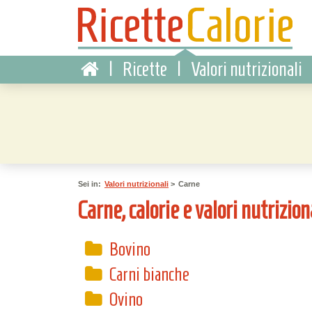
|
Ricette
|
Valori nutrizionali
Sei in:
Valori nutrizionali
>
Carne
Carne, calorie e valori nutrizion
Bovino
Carni bianche
Ovino