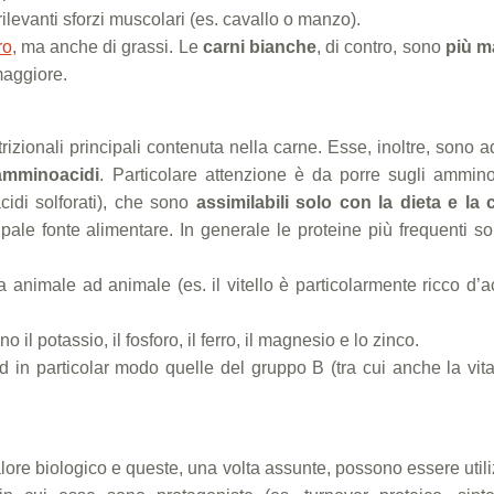
rilevanti sforzi muscolari (es. cavallo o manzo).
ro
, ma anche di grassi. Le
carni bianche
, di contro, sono
più m
maggiore.
zionali principali contenuta nella carne. Esse, inoltre, sono a
mminoacidi
. Particolare attenzione è da porre sugli ammino
idi solforati), che sono
assimilabili solo con la dieta e la 
ipale fonte alimentare. In generale le proteine più frequenti s
 animale ad animale (es. il vitello è particolarmente ricco d’a
o il potassio, il fosforo, il ferro, il magnesio e lo zinco.
ed in particolar modo quelle del gruppo B (tra cui anche la vi
alore biologico e queste, una volta assunte, possono essere util