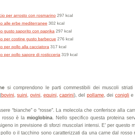
ccio per arrosto con rosmarino
297 kcal
cio alle erbe mediterranee
302 kcal
cio gusto saporito con paprika
297 kcal
cio per costine gusto barbecue
276 kcal
o per pollo alla cacciatora
317 kcal
io per pollo sapore di rosticceria
319 kcal
ne
si comprendono le parti commestibili dei muscoli striati 
(
bovini
,
suini
,
ovini
,
equini
,
caprini
), del
pollame
, dei
conigli
e 
sere “bianche” o “rosse”. La molecola che conferisce alla car
o rosso è la
mioglobina
. Nello specifico questa proteina ser
geno in previsione di sforzi muscolari intensi. E’ per questo 
 pollo o il tacchino sono caratterizzati da una carne dal rosso