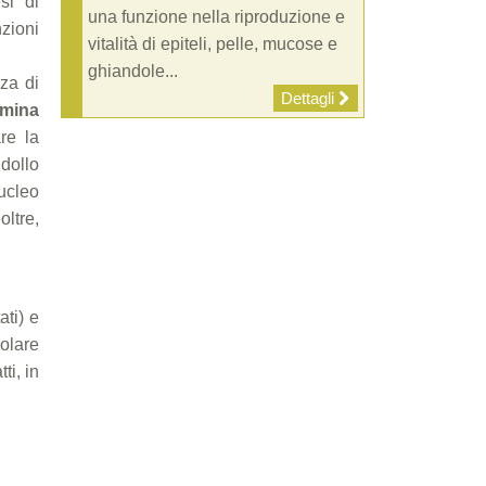
si di
una funzione nella riproduzione e
nzioni
vitalità di epiteli, pelle, mucose e
ghiandole...
nza di
Dettagli
amina
re la
dollo
nucleo
oltre,
ati) e
olare
ti, in