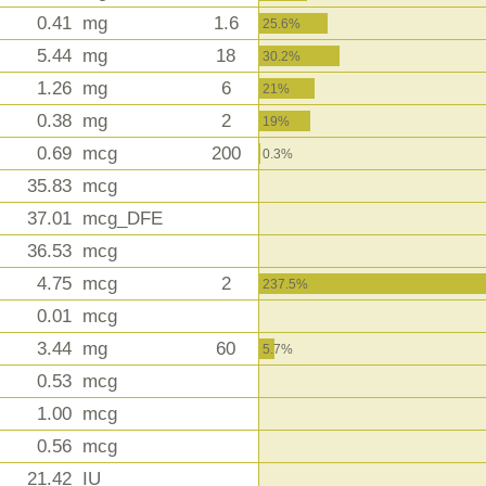
0.41
mg
1.6
25.6%
5.44
mg
18
30.2%
1.26
mg
6
21%
0.38
mg
2
19%
0.69
mcg
200
0.3%
35.83
mcg
37.01
mcg_DFE
36.53
mcg
4.75
mcg
2
237.5%
0.01
mcg
3.44
mg
60
5.7%
0.53
mcg
1.00
mcg
0.56
mcg
21.42
IU