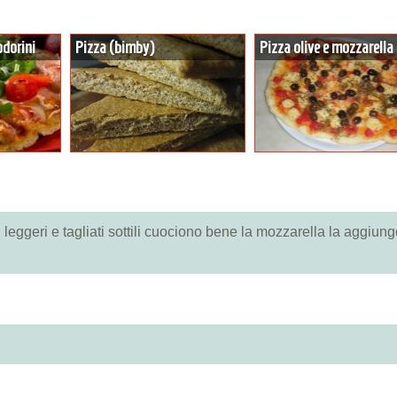
odorini
Pizza (bimby)
Pizza olive e mozzarella
ù leggeri e tagliati sottili cuociono bene la mozzarella la aggiun