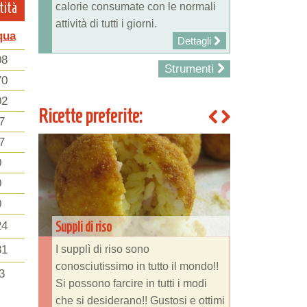
tità
calorie consumate con le normali
attività di tutti i giorni.
qua
Dettagli
08
Strumenti
70
02
Ricette preferite:
7
7
0
0
0
Suppli di riso
24
I supplì di riso sono
81
conosciutissimo in tutto il mondo!!
3
Si possono farcire in tutti i modi
che si desiderano!! Gustosi e ottimi