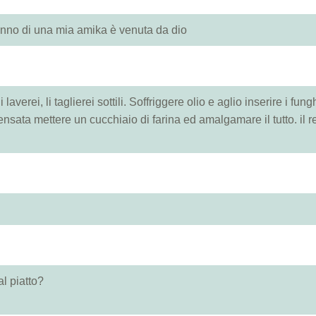
anno di una mia amika è venuta da dio
 laverei, li taglierei sottili. Soffriggere olio e aglio inserire i fungh
sata mettere un cucchiaio di farina ed amalgamare il tutto. il re
l piatto?