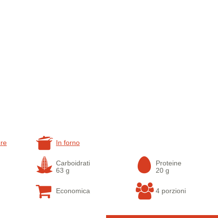
re
In forno
Carboidrati
Proteine
63 g
20 g
Economica
4 porzioni