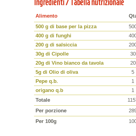
Ingredienti / Tabella nutrizionale
Alimento
Qt
500 g di base per la pizza
50
400 g di funghi
40
200 g di salsiccia
20
30g di Cipolle
30
20g di Vino bianco da tavola
20
5g di Olio di oliva
5
Pepe q.b.
1
origano q.b
1
Totale
115
Per porzione
28
Per 100g
10