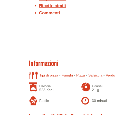
Ricette simili
Commenti
Informazioni
Tipi di pizza
-
Funghi
-
Pizza
-
Salsiccia
-
Verdu
Calorie
Grassi
523 Kcal
21 g
Facile
30 minuti