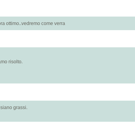
bra ottimo..vedremo come verra
o risolto.
 siano grassi.