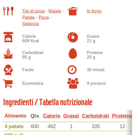
Tipi di pizza
-
Maiale
-
In forno
Patate
-
Pizza
-
Salsiccia
Calorie
Grassi
609 Kcal
21 g
Carboidrati
Proteine
85 g
20 g
Facile
30 minuti
Economica
4 porzioni
Ingredienti / Tabella nutrizionale
Alimento
Qta
Calorie
Grassi
Carboidrati
Proteine
4 patate
600
462
1
105
12