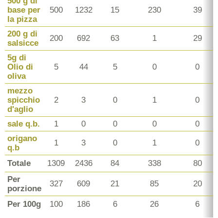
500 g di
base per
500
1232
15
230
39
la pizza
200 g di
200
692
63
1
29
salsicce
5g di
Olio di
5
44
5
0
0
oliva
mezzo
spicchio
2
3
0
1
0
d'aglio
sale q.b.
1
0
0
0
0
origano
1
3
0
1
0
q.b
Totale
1309
2436
84
338
80
Per
327
609
21
85
20
porzione
Per 100g
100
186
6
26
6