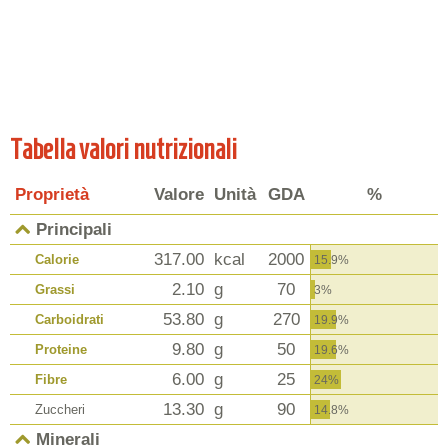
Tabella valori nutrizionali
Proprietà
Valore
Unità
GDA
%
Principali
317.00
kcal
2000
Calorie
15.9%
2.10
g
70
Grassi
3%
53.80
g
270
Carboidrati
19.9%
9.80
g
50
Proteine
19.6%
6.00
g
25
Fibre
24%
13.30
g
90
Zuccheri
14.8%
Minerali