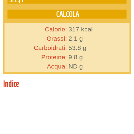
Calorie:
317
kcal
Grassi:
2.1
g
Carboidrati:
53.8
g
Proteine:
9.8
g
Acqua:
ND
g
Indice