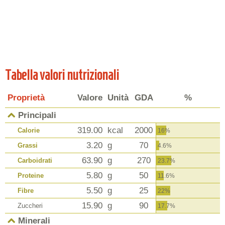
Tabella valori nutrizionali
Proprietà
Valore
Unità
GDA
%
Principali
319.00
kcal
2000
Calorie
16%
3.20
g
70
Grassi
4.6%
63.90
g
270
Carboidrati
23.7%
5.80
g
50
Proteine
11.6%
5.50
g
25
Fibre
22%
15.90
g
90
Zuccheri
17.7%
Minerali