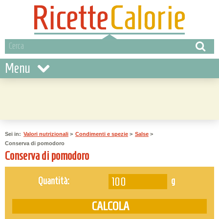
Menu
Sei in:
Valori nutrizionali
>
Condimenti e spezie
>
Salse
>
Conserva di pomodoro
Conserva di pomodoro
g
Quantità: