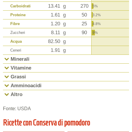
13.41
g
270
Carboidrati
5%
1.61
g
50
Proteine
3.2%
1.20
g
25
Fibre
4.8%
8.11
g
90
Zuccheri
9%
82.50
g
Acqua
1.91
g
Ceneri
Minerali
Vitamine
Grassi
Amminoacidi
Altro
Fonte: USDA
Ricette con Conserva di pomodoro