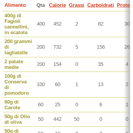
Alimento
Qta
Calorie
Grassi
Carboidrati
Protei
400g di
Fagioli
400
452
2
82
30
cannellini,
in scatola
200 grammi
di
200
732
5
156
26
tagliatelle
2 patate
200
154
0
35
4
medie
100g di
Conserva
100
60
1
13
2
di
pomodoro
60g di
60
25
0
6
1
Carote
50g di Olio
50
442
50
0
0
di oliva
50g di