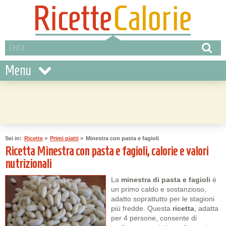
Menu
Sei in:
Ricette
>
Primi piatti
>
Minestra con pasta e fagioli
Ricetta Minestra con pasta e fagioli, calorie e valori
nutrizionali
La
minestra di pasta e fagioli
è
un primo caldo e sostanzioso,
adatto soprattutto per le stagioni
più fredde. Questa
ricetta
, adatta
per 4 persone, consente di