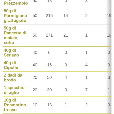
50
18
0
3
1
Prezzemolo
50g di
Parmigiano
50
216
14
2
19
grattugiato
50g di
Pancetta di
50
271
21
1
19
maiale,
cotta
40g di
40
6
0
1
0
Sedano
40g di
40
16
0
4
0
Cipolle
2 dadi da
20
50
4
1
3
brodo
1 spicchio
20
30
0
7
1
di aglio
10g di
Rosmarino
10
13
1
2
0
fresco