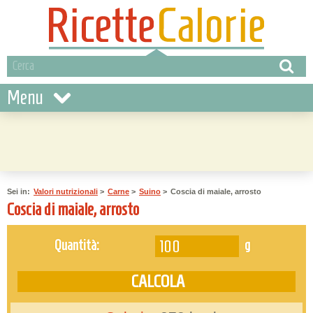
Menu
Sei in:
Valori nutrizionali
>
Carne
>
Suino
>
Coscia di maiale, arrosto
Coscia di maiale, arrosto
g
Quantità: