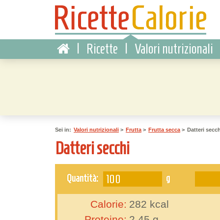
|
Ricette
|
Valori nutrizionali
Sei in:
Valori nutrizionali
>
Frutta
>
Frutta secca
>
Datteri secch
Datteri secchi
g
Quantità:
Calorie:
282
kcal
Proteine:
2.45
g