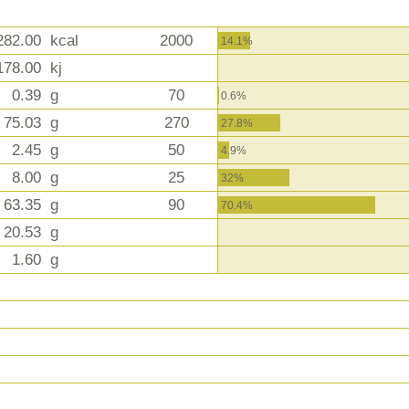
282.00
kcal
2000
14.1%
178.00
kj
0.39
g
70
0.6%
75.03
g
270
27.8%
2.45
g
50
4.9%
8.00
g
25
32%
63.35
g
90
70.4%
20.53
g
1.60
g