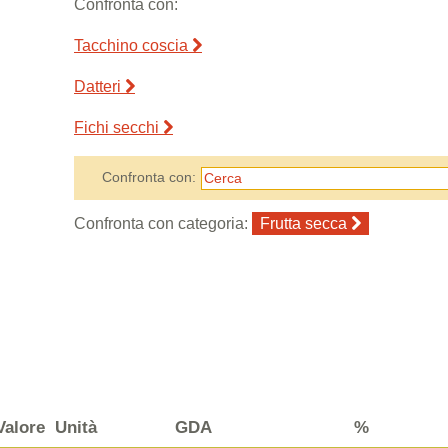
Confronta con:
Tacchino coscia
Datteri
Fichi secchi
Confronta con:
Confronta con categoria:
Frutta secca
Valore
Unità
GDA
%