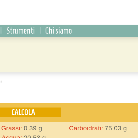
|
Strumenti
|
Chi siamo
i
Grassi:
0.39
g
Carboidrati:
75.03
g
Acqua:
20.53
g