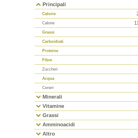
Principali
Calorie
1
Calorie
Grassi
Carboidrati
Proteine
Fibre
Zuccheri
Acqua
Ceneri
Minerali
Vitamine
Grassi
Amminoacidi
Altro