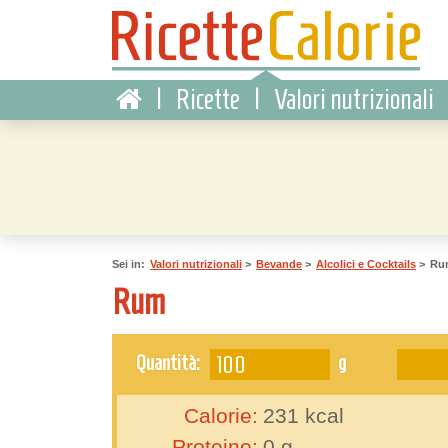
|
Ricette
|
Valori nutrizionali
Sei in:
Valori nutrizionali
>
Bevande
>
Alcolici e Cocktails
>
Ru
Rum
g
Quantità:
Calorie:
231
kcal
Proteine:
0
g