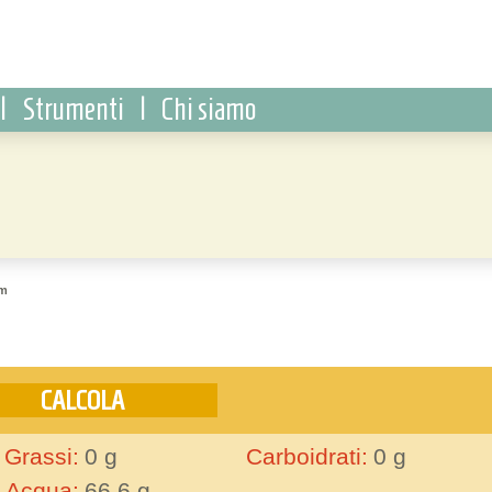
|
Strumenti
|
Chi siamo
m
Grassi:
0
g
Carboidrati:
0
g
Acqua:
66.6
g