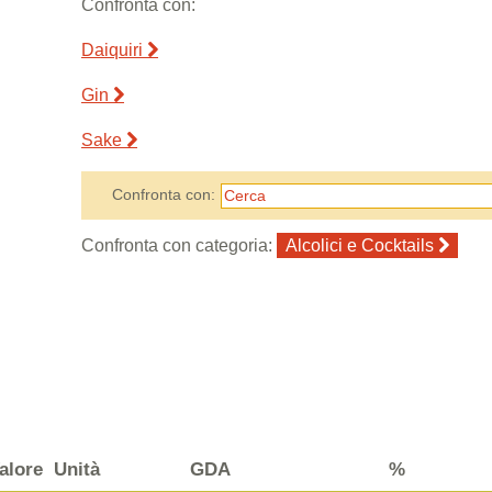
Confronta con:
Daiquiri
Gin
Sake
Confronta con:
Confronta con categoria:
Alcolici e Cocktails
alore
Unità
GDA
%