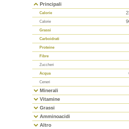
Principali
2
Calorie
9
Calorie
Grassi
Carboidrati
Proteine
Fibre
Zuccheri
Acqua
Ceneri
Minerali
Vitamine
Grassi
Amminoacidi
Altro