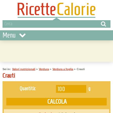
Menu
Sei in:
Valori nutrizionali
>
Verdura
>
Verdura a foglia
>
Crauti
Crauti
g
Quantità: