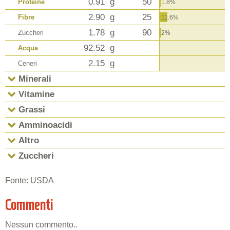
0.91
g
50
Proteine
1.8%
2.90
g
25
Fibre
11.6%
1.78
g
90
Zuccheri
2%
92.52
g
Acqua
2.15
g
Ceneri
Minerali
Vitamine
Grassi
Amminoacidi
Altro
Zuccheri
Fonte: USDA
Commenti
Nessun commento..