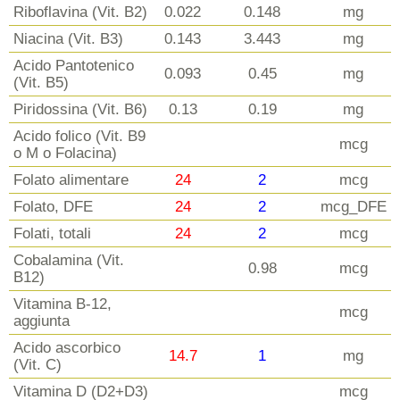
Riboflavina (Vit. B2)
0.022
0.148
mg
Niacina (Vit. B3)
0.143
3.443
mg
Acido Pantotenico
0.093
0.45
mg
(Vit. B5)
Piridossina (Vit. B6)
0.13
0.19
mg
Acido folico (Vit. B9
mcg
o M o Folacina)
Folato alimentare
24
2
mcg
Folato, DFE
24
2
mcg_DFE
Folati, totali
24
2
mcg
Cobalamina (Vit.
0.98
mcg
B12)
Vitamina B-12,
mcg
aggiunta
Acido ascorbico
14.7
1
mg
(Vit. C)
Vitamina D (D2+D3)
mcg