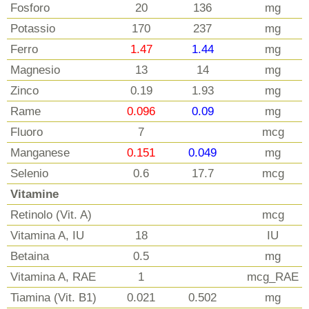
Fosforo
20
136
mg
Potassio
170
237
mg
Ferro
1.47
1.44
mg
Magnesio
13
14
mg
Zinco
0.19
1.93
mg
Rame
0.096
0.09
mg
Fluoro
7
mcg
Manganese
0.151
0.049
mg
Selenio
0.6
17.7
mcg
Vitamine
Retinolo (Vit. A)
mcg
Vitamina A, IU
18
IU
Betaina
0.5
mg
Vitamina A, RAE
1
mcg_RAE
Tiamina (Vit. B1)
0.021
0.502
mg