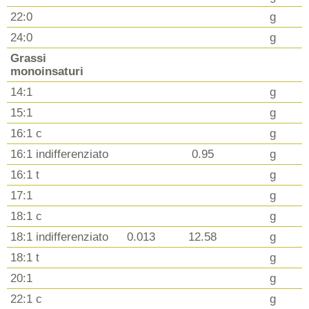
22:0
g
24:0
g
Grassi
monoinsaturi
14:1
g
15:1
g
16:1 c
g
16:1 indifferenziato
0.95
g
16:1 t
g
17:1
g
18:1 c
g
18:1 indifferenziato
0.013
12.58
g
18:1 t
g
20:1
g
22:1 c
g