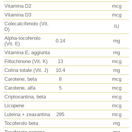
Vitamina D2
mcg
Vitamina D3
mcg
Colecalcifenolo (Vit.
IU
D)
Alpha-tocoferolo
0.14
mg
(Vit. E)
Vitamina E, aggiunta
mg
Fillochinone (Vit. K)
13
mcg
Colina totale (Vit. J)
10.4
mg
Carotene, beta
8
mcg
Carotene, alfa
5
mcg
Criptoxantina, beta
mcg
Licopene
mcg
Luteina + zeaxantina
295
mcg
Tocoferolo beta
mg