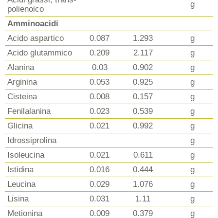
g
polienoico
Amminoacidi
Acido aspartico
0.087
1.293
g
Acido glutammico
0.209
2.117
g
Alanina
0.03
0.902
g
Arginina
0.053
0.925
g
Cisteina
0.008
0.157
g
Fenilalanina
0.023
0.539
g
Glicina
0.021
0.992
g
Idrossiprolina
g
Isoleucina
0.021
0.611
g
Istidina
0.016
0.444
g
Leucina
0.029
1.076
g
Lisina
0.031
1.11
g
Metionina
0.009
0.379
g