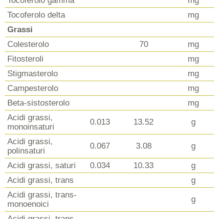
Tocoferolo gamma
mg
Tocoferolo delta
mg
Grassi
Colesterolo
70
mg
Fitosteroli
mg
Stigmasterolo
mg
Campesterolo
mg
Beta-sistosterolo
mg
Acidi grassi,
0.013
13.52
g
monoinsaturi
Acidi grassi,
0.067
3.08
g
polinsaturi
Acidi grassi, saturi
0.034
10.33
g
Acidi grassi, trans
g
Acidi grassi, trans-
g
monoenoici
Acidi grassi, trans-