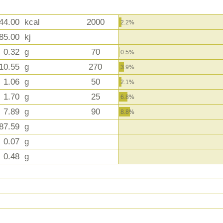
44.00
kcal
2000
2.2%
85.00
kj
0.32
g
70
0.5%
10.55
g
270
3.9%
1.06
g
50
2.1%
1.70
g
25
6.8%
7.89
g
90
8.8%
87.59
g
0.07
g
0.48
g