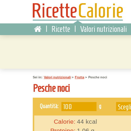
|
Ricette
|
Valori nutrizionali
Sei in:
Valori nutrizionali
>
Frutta
>
Pesche noci
Pesche noci
g
Quantità:
Calorie:
44
kcal
Proteine:
1.06
g