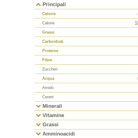
Principali
Calorie
1
Calorie
Grassi
Carboidrati
Proteine
Fibre
Zuccheri
Acqua
Amido
Ceneri
Minerali
Vitamine
Grassi
Amminoacidi