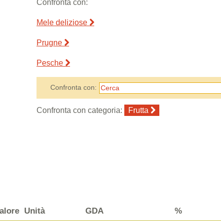
Confronta con:
Mele deliziose
Prugne
Pesche
Confronta con:
Confronta con categoria:
Frutta
alore
Unità
GDA
%