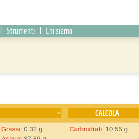
|
Strumenti
|
Chi siamo
Grassi:
0.32
g
Carboidrati:
10.55
g
Acqua:
87.59
g