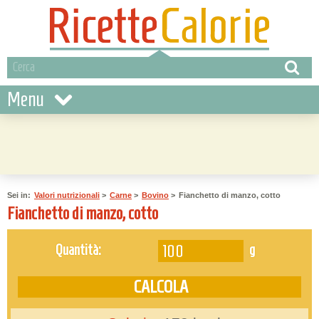
Menu
Sei in:
Valori nutrizionali
>
Carne
>
Bovino
>
Fianchetto di manzo, cotto
Fianchetto di manzo, cotto
g
Quantità: