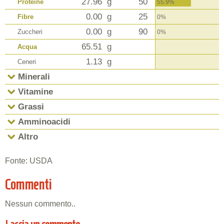
27.96
g
50
Proteine
55.9%
0.00
g
25
Fibre
0%
0.00
g
90
Zuccheri
0%
65.51
g
Acqua
1.13
g
Ceneri
Minerali
Vitamine
Grassi
Amminoacidi
Altro
Fonte: USDA
Commenti
Nessun commento..