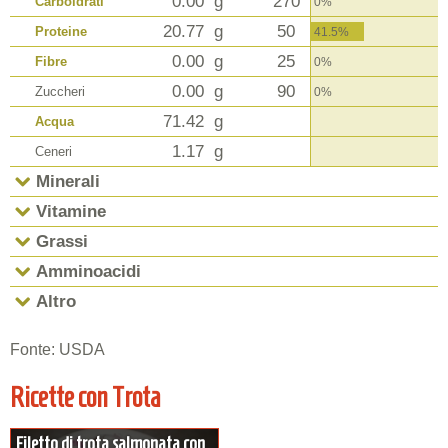
0.00
g
270
Carboidrati
0%
20.77
g
50
Proteine
41.5%
0.00
g
25
Fibre
0%
0.00
g
90
Zuccheri
0%
71.42
g
Acqua
1.17
g
Ceneri
Minerali
Vitamine
Grassi
Amminoacidi
Altro
Fonte: USDA
Ricette con Trota
Filetto di trota salmonata con