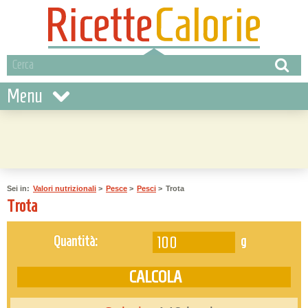
Menu
Sei in:
Valori nutrizionali
>
Pesce
>
Pesci
>
Trota
Trota
g
Quantità: