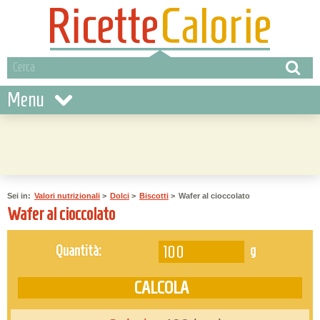
Menu
Sei in:
Valori nutrizionali
>
Dolci
>
Biscotti
>
Wafer al cioccolato
Wafer al cioccolato
g
Quantità: