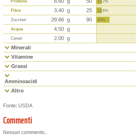
6.60
g
50
Proteine
13.2%
3.40
g
25
Fibre
13.6%
29.66
g
90
Zuccheri
33%
4.50
g
Acqua
2.00
g
Ceneri
Minerali
Vitamine
Grassi
Amminoacidi
Altro
Fonte: USDA
Commenti
Nessun commento..