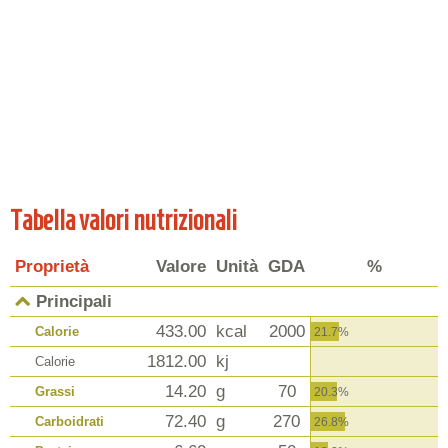
Tabella valori nutrizionali
Proprietà
Valore
Unità
GDA
%
Principali
433.00
kcal
2000
Calorie
21.7%
1812.00
kj
Calorie
14.20
g
70
Grassi
20.3%
72.40
g
270
Carboidrati
26.8%