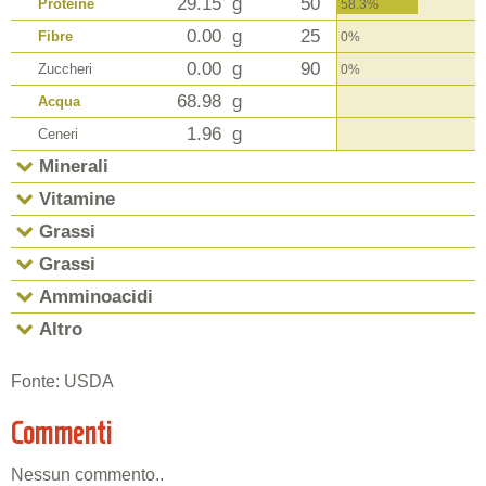
29.15
g
50
Proteine
58.3%
0.00
g
25
Fibre
0%
0.00
g
90
Zuccheri
0%
68.98
g
Acqua
1.96
g
Ceneri
Minerali
Vitamine
Grassi
Grassi
Amminoacidi
Altro
Fonte: USDA
Commenti
Nessun commento..