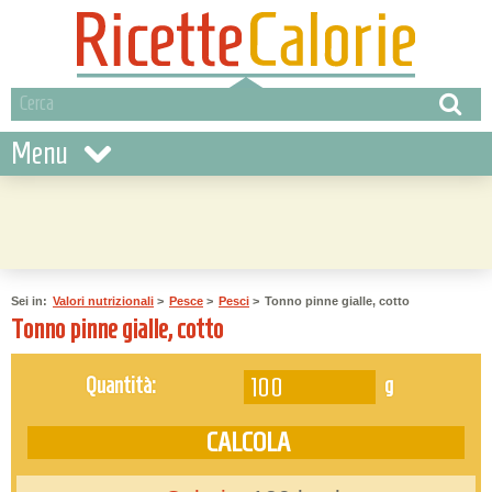
Menu
Sei in:
Valori nutrizionali
>
Pesce
>
Pesci
>
Tonno pinne gialle, cotto
Tonno pinne gialle, cotto
g
Quantità: