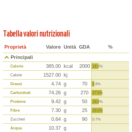
Tabella valori nutrizionali
Proprietà
Valore
Unità
GDA
%
Principali
365.00
kcal
2000
Calorie
18.3%
1527.00
kj
Calorie
4.74
g
70
Grassi
6.8%
74.26
g
270
Carboidrati
27.5%
9.42
g
50
Proteine
18.8%
7.30
g
25
Fibre
29.2%
0.64
g
90
Zuccheri
0.7%
10.37
g
Acqua