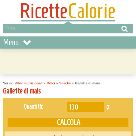
Menu
Sei in:
Valori nutrizionali
>
Dolci
>
Snacks
>
Gallette di mais
Gallette di mais
g
Quantità: