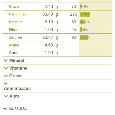
2.40
g
70
Grassi
3.4%
83.40
g
270
Carboidrati
30.9%
8.10
g
50
Proteine
16.2%
1.90
g
25
Fibre
7.6%
23.47
g
90
Zuccheri
26.1%
4.60
g
Acqua
1.50
g
Ceneri
Minerali
Vitamine
Grassi
Amminoacidi
Altro
Fonte: USDA