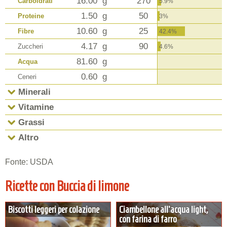
16.00
g
270
Carboidrati
5.9%
1.50
g
50
Proteine
3%
10.60
g
25
Fibre
42.4%
4.17
g
90
Zuccheri
4.6%
81.60
g
Acqua
0.60
g
Ceneri
Minerali
Vitamine
Grassi
Altro
Fonte: USDA
Ricette con Buccia di limone
Biscotti leggeri per colazione
Ciambellone all'acqua light,
con farina di farro