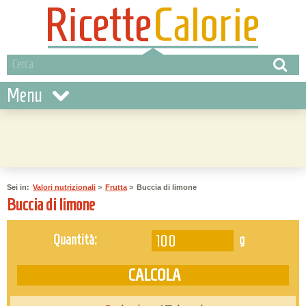
Menu
Sei in:
Valori nutrizionali
>
Frutta
>
Buccia di limone
Buccia di limone
g
Quantità: