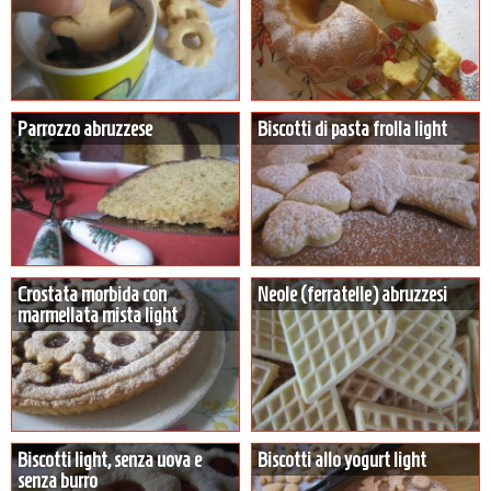
Parrozzo abruzzese
Biscotti di pasta frolla light
Crostata morbida con
Neole (ferratelle) abruzzesi
marmellata mista light
Biscotti light, senza uova e
Biscotti allo yogurt light
senza burro