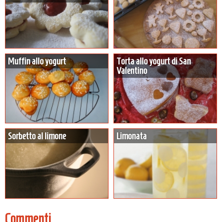
Muffin allo yogurt
Torta allo yogurt di San
Valentino
Sorbetto al limone
Limonata
Commenti