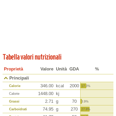
Tabella valori nutrizionali
Proprietà
Valore
Unità
GDA
%
Principali
346.00
kcal
2000
Calorie
17.3%
1448.00
kj
Calorie
2.71
g
70
Grassi
3.9%
74.95
g
270
Carboidrati
27.8%