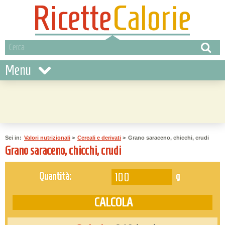
Menu
Sei in:
Valori nutrizionali
>
Cereali e derivati
>
Grano saraceno, chicchi, crudi
Grano saraceno, chicchi, crudi
g
Quantità: