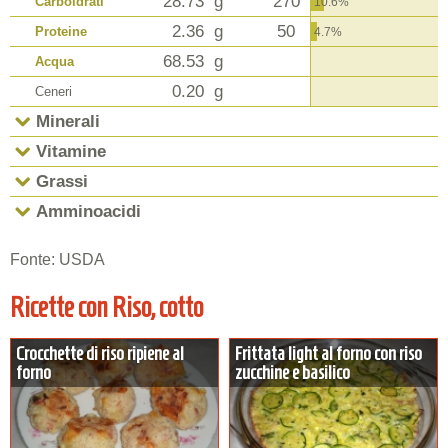
28.73
g
270
Carboidrati
10.6%
2.36
g
50
Proteine
4.7%
68.53
g
Acqua
0.20
g
Ceneri
Minerali
Vitamine
Grassi
Amminoacidi
Fonte: USDA
Ricette con Riso, cotto
Crocchette di riso ripiene al
Frittata light al forno con riso
forno
zucchine e basilico