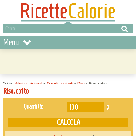
Menu
Sei in:
Valori nutrizionali
>
Cereali e derivati
>
Riso
>
Riso, cotto
Riso, cotto
g
Quantità: