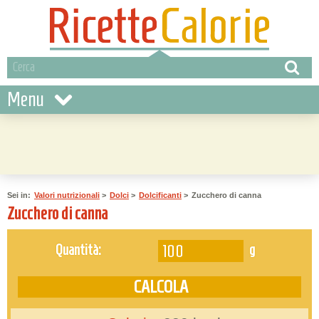
Menu
Sei in:
Valori nutrizionali
>
Dolci
>
Dolcificanti
>
Zucchero di canna
Zucchero di canna
g
Quantità: