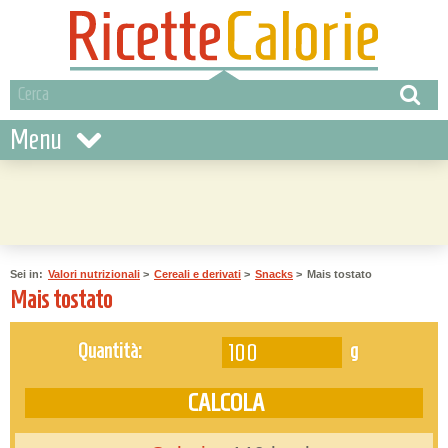
Menu
Sei in:
Valori nutrizionali
>
Cereali e derivati
>
Snacks
>
Mais tostato
Mais tostato
g
Quantità: