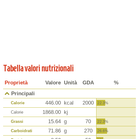
Tabella valori nutrizionali
Proprietà
Valore
Unità
GDA
%
Principali
446.00
kcal
2000
Calorie
22.3%
1868.00
kj
Calorie
15.64
g
70
Grassi
22.3%
71.86
g
270
Carboidrati
26.6%