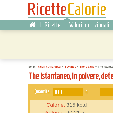
|
Ricette
|
Valori nutrizionali
Sei in:
Valori nutrizionali
>
Bevande
>
The e caffe
>
The istanta
The istantaneo, in polvere, det
g
Quantità:
Calorie:
315
kcal
Proteine:
20.21
g