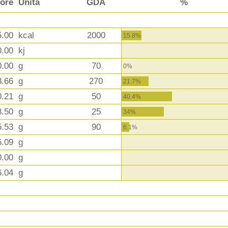
lore
Unità
GDA
%
5.00
kcal
2000
15.8%
0.00
kj
0.00
g
70
0%
8.66
g
270
21.7%
0.21
g
50
40.4%
8.50
g
25
34%
5.53
g
90
6.1%
5.09
g
0.00
g
6.04
g