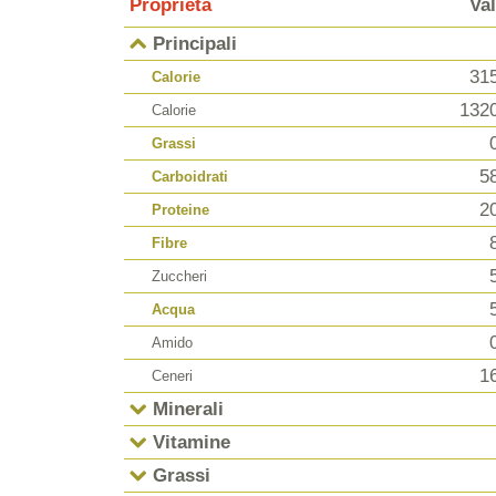
Proprietà
Va
Principali
31
Calorie
132
Calorie
Grassi
5
Carboidrati
2
Proteine
Fibre
Zuccheri
Acqua
Amido
1
Ceneri
Minerali
Vitamine
Grassi