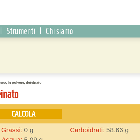
|
Strumenti
|
Chi siamo
neo, in polvere, deteinato
einato
Grassi:
0
g
Carboidrati:
58.66
g
Acqua:
5.09
g