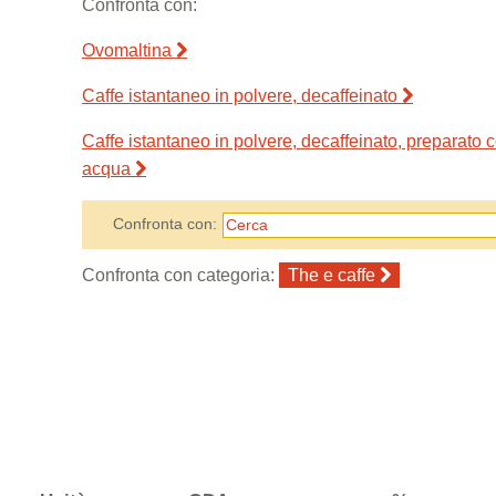
Confronta con:
Ovomaltina
Caffe istantaneo in polvere, decaffeinato
Caffe istantaneo in polvere, decaffeinato, preparato 
acqua
Confronta con:
Confronta con categoria:
The e caffe