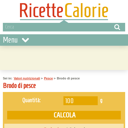
Menu
Sei in:
Valori nutrizionali
>
Pesce
>
Brodo di pesce
Brodo di pesce
g
Quantità: