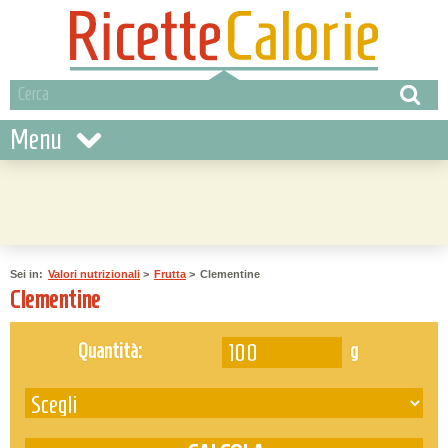
Menu
Sei in:
Valori nutrizionali
>
Frutta
>
Clementine
Clementine
g
Quantità: