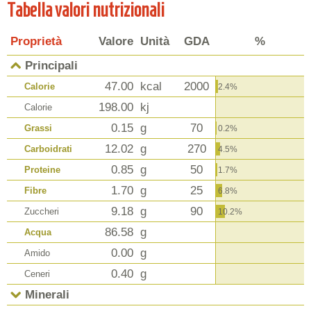
Tabella valori nutrizionali
Proprietà
Valore
Unità
GDA
%
Principali
47.00
kcal
2000
Calorie
2.4%
198.00
kj
Calorie
0.15
g
70
Grassi
0.2%
12.02
g
270
Carboidrati
4.5%
0.85
g
50
Proteine
1.7%
1.70
g
25
Fibre
6.8%
9.18
g
90
Zuccheri
10.2%
86.58
g
Acqua
0.00
g
Amido
0.40
g
Ceneri
Minerali