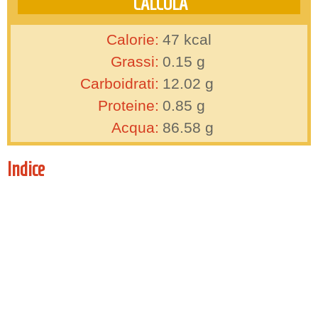
Calorie:
47
kcal
Grassi:
0.15
g
Carboidrati:
12.02
g
Proteine:
0.85
g
Acqua:
86.58
g
Indice