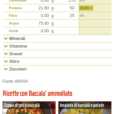
0.00
g
270
Carboidrati
0%
21.60
g
50
Proteine
43.2%
0.00
g
25
Fibre
0%
75.60
g
Acqua
0.00
g
Amido
Minerali
Vitamine
Grassi
Altro
Zuccheri
Fonte: INRAN
Ricette con Baccala' ammollato
Zuppa di ceci e baccalà
Insalata di baccalà e patate