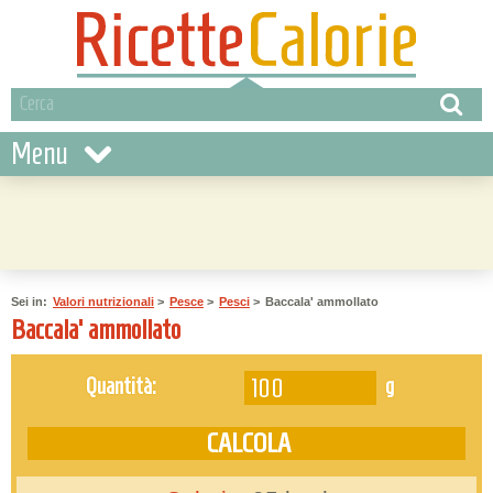
Menu
Sei in:
Valori nutrizionali
>
Pesce
>
Pesci
>
Baccala' ammollato
Baccala' ammollato
g
Quantità: