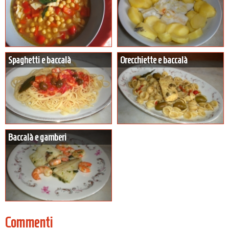
Spaghetti e baccalà
Orecchiette e baccalà
Baccalà e gamberi
Commenti