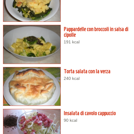
Pappardelle con broccoli in salsa di
cipolle
191 kcal
Torta salata con la verza
240 kcal
Insalata di cavolo cappuccio
90 kcal