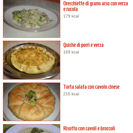
Orecchiette di grano arso con verza
e rucola
179 kcal
Quiche di porri e verza
169 kcal
Torta salata con cavolo cinese
215 kcal
Risotto con cavoli e broccoli