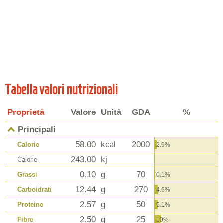
Tabella valori nutrizionali
Proprietà
Valore
Unità
GDA
%
Principali
58.00
kcal
2000
Calorie
2.9%
243.00
kj
Calorie
0.10
g
70
Grassi
0.1%
12.44
g
270
Carboidrati
4.6%
2.57
g
50
Proteine
5.1%
2.50
g
25
Fibre
10%