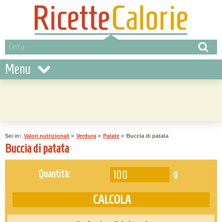
Menu
Sei in:
Valori nutrizionali
>
Verdura
>
Patate
>
Buccia di patata
Buccia di patata
g
Quantità: