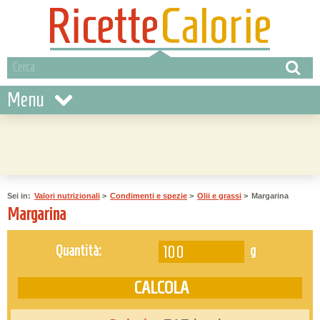
Menu
Sei in:
Valori nutrizionali
>
Condimenti e spezie
>
Olii e grassi
>
Margarina
Margarina
g
Quantità: