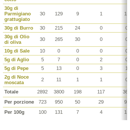
30g di
Parmigiano
30
129
9
1
12
grattugiato
30g di Burro
30
215
24
0
0
30g di Olio
30
265
30
0
0
di oliva
10g di Sale
10
0
0
0
0
5g di Aglio
5
7
0
2
0
5g di Pepe
5
13
0
3
1
2g di Noce
2
11
1
1
0
moscata
Totale
2892
3800
198
117
36
Per porzione
723
950
50
29
92
Per 100g
100
131
7
4
13