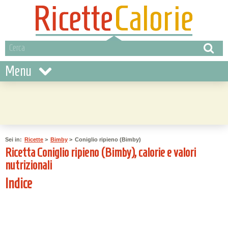
Menu
Sei in:
Ricette
>
Bimby
>
Coniglio ripieno (Bimby)
Ricetta Coniglio ripieno (Bimby), calorie e valori
nutrizionali
Indice