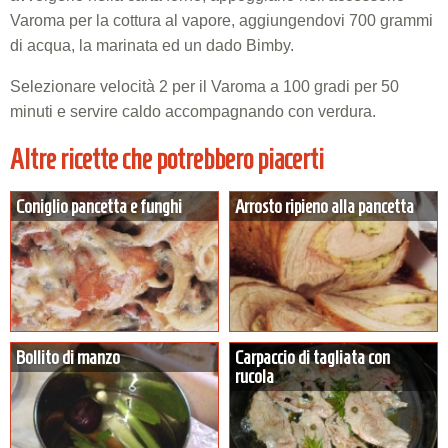
Varoma per la cottura al vapore, aggiungendovi 700 grammi
di acqua, la marinata ed un dado Bimby.
Selezionare velocità 2 per il Varoma a 100 gradi per 50
minuti e servire caldo accompagnando con verdura.
Altre ricette che potrebbero piacerti
Coniglio pancetta e funghi
Arrosto ripieno alla pancetta
Bollito di manzo
Carpaccio di tagliata con
rucola