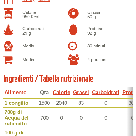
Calorie
Grassi
950 Kcal
50 g
Carboidrati
Proteine
29 g
92 g
Media
80 minuti
Media
4 porzioni
Ingredienti / Tabella nutrizionale
Alimento
Qta
Calorie
Grassi
Carboidrati
Prote
1 congilio
1500
2040
83
0
30
700g di
Acqua del
700
0
0
0
0
rubinetto
100 g di