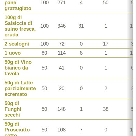
pane
100
271
4
50
9
grattugiato
100g di
Salsiccia di
100
346
31
1
14
suino fresca,
cruda
2 scalogni
100
72
0
17
3
1 uovo
80
114
8
1
10
50g di Vino
bianco da
50
41
0
1
0
tavola
50g di Latte
parzialmente
50
20
0
2
2
scremato
50g di
Funghi
50
148
1
38
5
secchi
50g di
Prosciutto
50
108
7
0
10
cotto