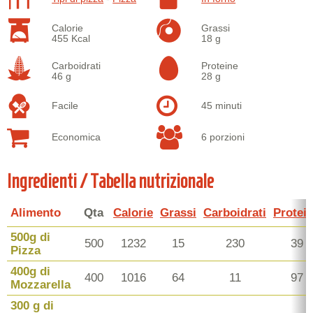
Calorie
Grassi
455 Kcal
18 g
Carboidrati
Proteine
46 g
28 g
Facile
45 minuti
Economica
6 porzioni
Ingredienti / Tabella nutrizionale
Alimento
Qta
Calorie
Grassi
Carboidrati
Protei
500g di
500
1232
15
230
39
Pizza
400g di
400
1016
64
11
97
Mozzarella
300 g di