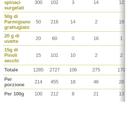
spinaci
300
102
3
14
12
surgelati
50g di
Parmigiano
50
216
14
2
19
grattugiato
20 g di
20
60
0
16
1
uvette
15g di
Pinoli
15
101
10
2
2
secchi
Totale
1285
2727
106
275
170
Per
214
455
18
46
28
porzione
Per 100g
100
212
8
21
13