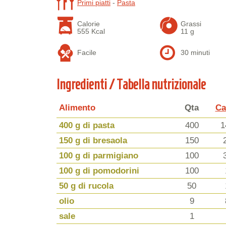
Primi piatti
-
Pasta
Calorie
Grassi
555 Kcal
11 g
Facile
30 minuti
Ingredienti / Tabella nutrizionale
Alimento
Qta
Ca
400 g di pasta
400
1
150 g di bresaola
150
100 g di parmigiano
100
100 g di pomodorini
100
50 g di rucola
50
olio
9
sale
1