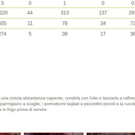
3
0
1
0
0
220
44
313
137
29
555
11
78
34
7
274
5
39
17
3
 una ciotola abbastanza capiente, condirla con l'olio e lasciarla a raffre
parmigiano a scaglie, i pomodorini tagliati a pezzettini piccoli e la rucol
a in frigo prima di servire.