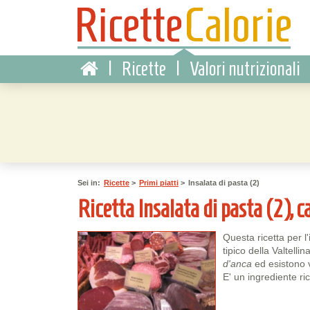
|
Ricette
|
Valori nutrizionali
Sei in:
Ricette
>
Primi piatti
>
Insalata di pasta (2)
Ricetta Insalata di pasta (2), ca
Questa ricetta per l'
tipico della Valtelli
d'anca
ed esistono v
E' un ingrediente ri