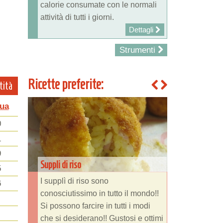
calorie consumate con le normali
attività di tutti i giorni.
Dettagli
Strumenti
Ricette preferite:
tità
ua
0
1
9
Suppli di riso
5
I supplì di riso sono
6
conosciutissimo in tutto il mondo!!
Si possono farcire in tutti i modi
che si desiderano!! Gustosi e ottimi