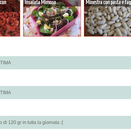
 con
Insalata Mimosa
Minestra con pasta e fag
TIMA
TIMA
i 120 gr in tutta la giornata :(