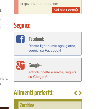
in qualsiasi occasione...
Vai alla ricetta
1
3
Seguici:
6
Facebook
Ricette light nuove ogni giorno,
seguici su Facebook!
Google+
Articoli, ricette e novità, seguici
su Google+!
ddare.
a.
Alimenti preferiti:
Zucchine