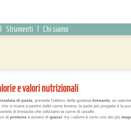
|
Strumenti
|
Chi siamo
lorie e valori nutrizionali
insalata di pasta
, prevede l'utilizzo della gustosa
bresaola
, un salum
na che si ricava a partire dalla carne bovina; la parte più pregiata è la
pu
arietà di bresaola che utilizzano la carne di cavallo.
cco di
proteine
e povero di
grassi
: tra i salumi è certo uno dei più
magr