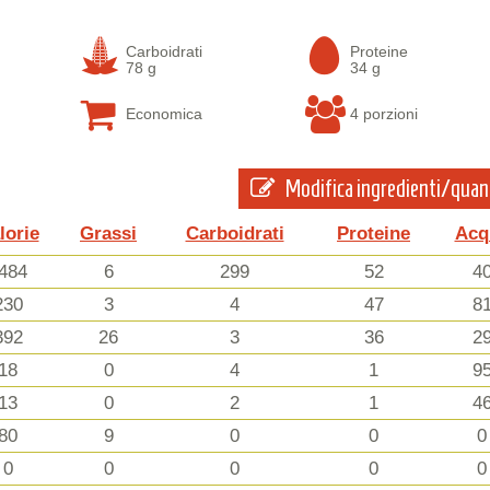
Carboidrati
Proteine
78 g
34 g
Economica
4 porzioni
Modifica ingredienti/quan
lorie
Grassi
Carboidrati
Proteine
Acq
484
6
299
52
4
230
3
4
47
8
392
26
3
36
2
18
0
4
1
9
13
0
2
1
4
80
9
0
0
0
0
0
0
0
0