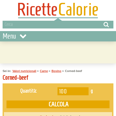
Menu
Sei in:
Valori nutrizionali
>
Carne
>
Bovino
>
Corned-beef
Corned-beef
g
Quantità: