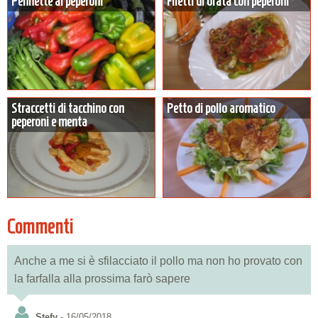
Pennette ai peperoni
Filetti di orata con peperoni
Straccetti di tacchino con
Petto di pollo aromatico
peperoni e menta
Commenti
Anche a me si è sfilacciato il pollo ma non ho provato con
la farfalla alla prossima farò sapere
Stefy
- 16/05/2018