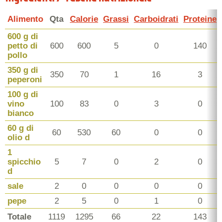
Alimento
Qta
Calorie
Grassi
Carboidrati
Proteine
600 g di
petto di
600
600
5
0
140
pollo
350 g di
350
70
1
16
3
peperoni
100 g di
vino
100
83
0
3
0
bianco
60 g di
60
530
60
0
0
olio d
1
spicchio
5
7
0
2
0
d
sale
2
0
0
0
0
pepe
2
5
0
1
0
Totale
1119
1295
66
22
143