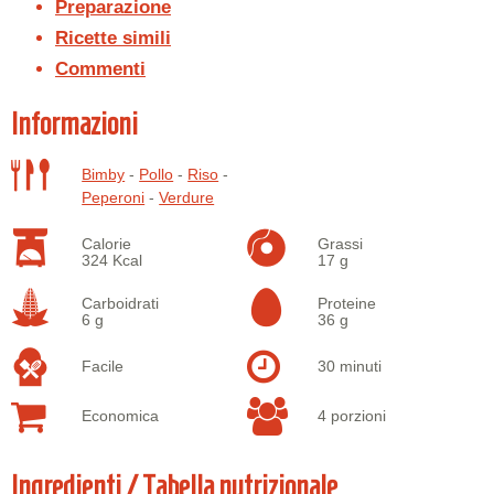
Preparazione
Ricette simili
Commenti
Informazioni
Bimby
-
Pollo
-
Riso
-
Peperoni
-
Verdure
Calorie
Grassi
324 Kcal
17 g
Carboidrati
Proteine
6 g
36 g
Facile
30 minuti
Economica
4 porzioni
Ingredienti / Tabella nutrizionale