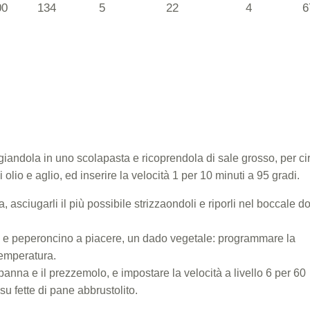
00
134
5
22
4
6
iandola in uno scolapasta e ricoprendola di sale grosso, per ci
olio e aglio, ed inserire la velocità 1 per 10 minuti a 95 gradi.
 asciugarli il più possibile strizzaondoli e riporli nel boccale d
pe e peperoncino a piacere, un dado vegetale: programmare la
 temperatura.
anna e il prezzemolo, e impostare la velocità a livello 6 per 60
su fette di pane abbrustolito.