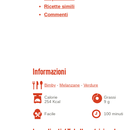
Ricette simili
Commenti
Informazioni
Bimby
-
Melanzane
-
Verdure
Calorie
Grassi
254 Kcal
9 g
Facile
100 minuti