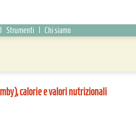
|
Strumenti
|
Chi siamo
by), calorie e valori nutrizionali