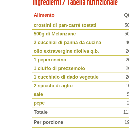
Ingredienti / Tabella nutrizionale
Alimento
Q
crostini di pan-carrè tostati
5
500g di Melanzane
5
2 cucchiai di panna da cucina
4
olio extravergine dioliva q.b.
2
1 peperoncino
2
1 ciuffo di prezzemolo
2
1 cucchiaio di dado vegetale
2
2 spicchi di aglio
1
sale
pepe
Totale
11
Per porzione
1