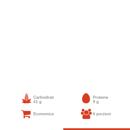
Carboidrati
Proteine
41 g
9 g
Economica
6 porzioni