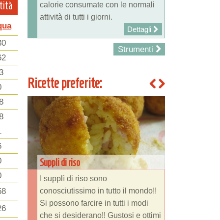
tità
calorie consumate con le normali
attività di tutti i giorni.
qua
Dettagli
30
Strumenti
62
3
Ricette preferite:
0
8
8
1
6
0
Suppli di riso
0
I supplì di riso sono
conosciutissimo in tutto il mondo!!
58
Si possono farcire in tutti i modi
26
che si desiderano!! Gustosi e ottimi