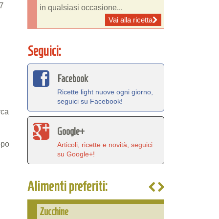
7
in qualsiasi occasione...
Vai alla ricetta
Seguici:
Facebook
Ricette light nuove ogni giorno,
seguici su Facebook!
rca
Google+
opo
Articoli, ricette e novità, seguici
su Google+!
Alimenti preferiti:
Zucchine