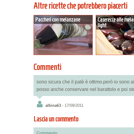
Altre ricette che potrebbero piacerti
Paccheri con melanzane
Caserecce alle mel
light
Commenti
sono sicura che il patè è ottimo.però io sono 
posso anche conservare nel barattolo e poi ster
albina63
- 17/09/2011
Lascia un commento