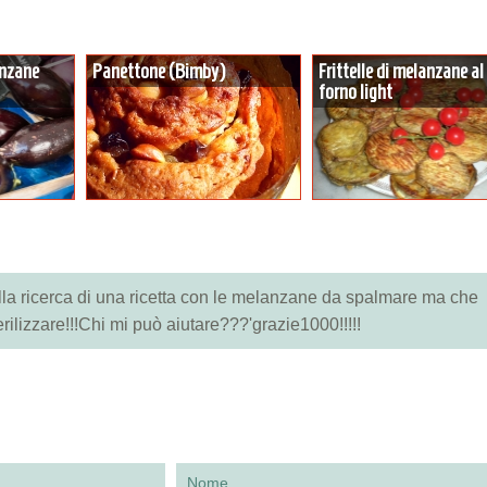
anzane
Panettone (Bimby)
Frittelle di melanzane al
forno light
alla ricerca di una ricetta con le melanzane da spalmare ma che
ilizzare!!!Chi mi può aiutare???'grazie1000!!!!!