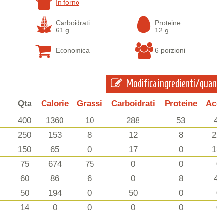
In forno
Carboidrati
Proteine
61 g
12 g
Economica
6 porzioni
Modifica ingredienti/quan
Qta
Calorie
Grassi
Carboidrati
Proteine
Ac
400
1360
10
288
53
250
153
8
12
8
2
150
65
0
17
0
1
75
674
75
0
0
60
86
6
0
8
50
194
0
50
0
14
0
0
0
0