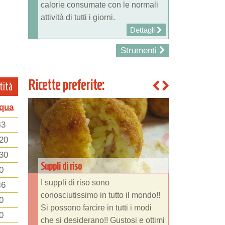
calorie consumate con le normali
attività di tutti i giorni.
Dettagli
Strumenti
Ricette preferite:
tità
qua
43
20
30
Suppli di riso
0
I supplì di riso sono
46
conosciutissimo in tutto il mondo!!
0
Si possono farcire in tutti i modi
0
che si desiderano!! Gustosi e ottimi