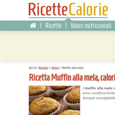
|
Ricette
|
Valori nutrizionali
Sei in:
Ricette
>
Dolci
>
Muffin alla mela
Ricetta Muffin alla mela, calori
I
muffin alla mela
sono unottima fonte 
dunque consigliabile