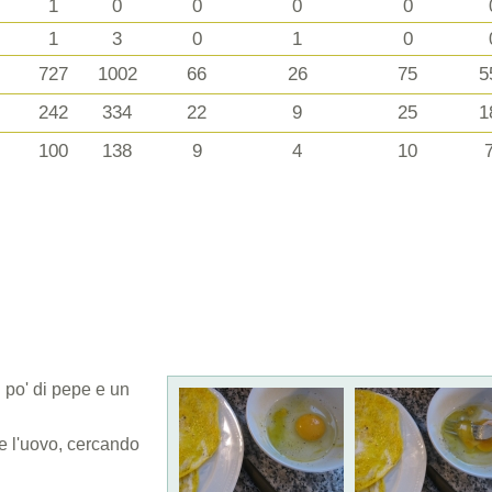
1
0
0
0
0
1
3
0
1
0
727
1002
66
26
75
5
242
334
22
9
25
1
100
138
9
4
10
 po' di pepe e un
te l'uovo, cercando