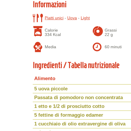
Informazioni
Piatti unici
-
Uova
-
Light
Calorie
Grassi
334 Kcal
22 g
Media
60 minuti
Ingredienti / Tabella nutrizionale
Alimento
5 uova piccole
Passata di pomodoro non concentrata
1 etto e 1/2 di prosciutto cotto
5 fettine di formaggio edamer
1 cucchiaio di olio extravergine di oliva