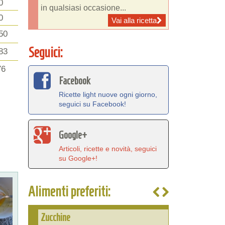
0
in qualsiasi occasione...
0
Vai alla ricetta
50
Seguici:
83
76
Facebook
Ricette light nuove ogni giorno,
seguici su Facebook!
Google+
Articoli, ricette e novità, seguici
su Google+!
Alimenti preferiti:
Zucchine