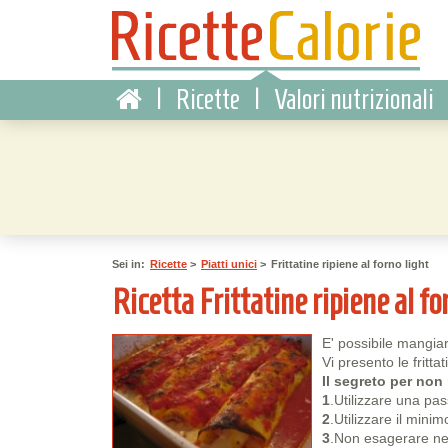
|
Ricette
|
Valori nutrizionali
Sei in:
Ricette
>
Piatti unici
>
Frittatine ripiene al forno light
Ricetta Frittatine ripiene al for
E' possibile mangia
Vi presento le fritta
Il segreto per non 
1
.Utilizzare una pa
2
.Utilizzare il minim
3
.Non esagerare nell