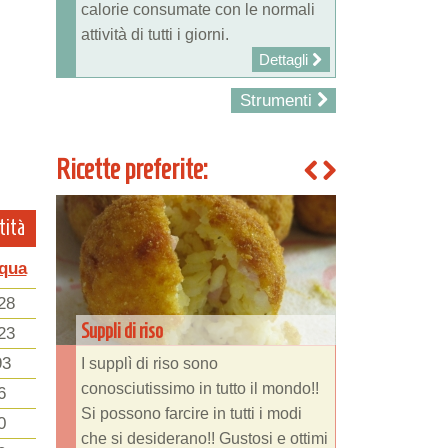
calorie consumate con le normali
attività di tutti i giorni.
Dettagli
Strumenti
Ricette preferite:
tità
qua
28
Suppli di riso
23
93
I supplì di riso sono
conosciutissimo in tutto il mondo!!
6
Si possono farcire in tutti i modi
0
che si desiderano!! Gustosi e ottimi