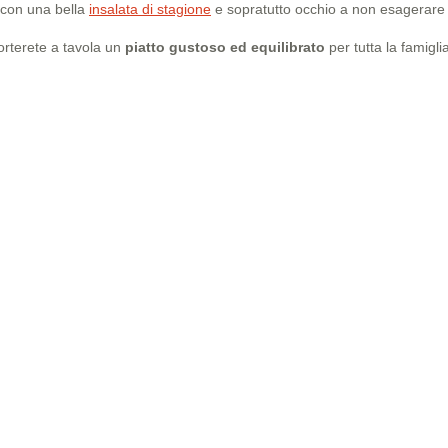
o con una bella
insalata di stagione
e sopratutto occhio a non esagerare 
rterete a tavola un
piatto gustoso ed equilibrato
per tutta la famigli