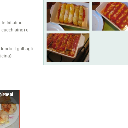
e frittatine
1 cucchiaino) e
ndo il grill agli
icina).
piene al