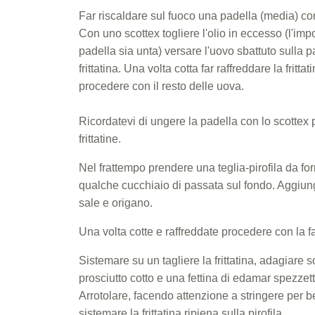
Far riscaldare sul fuoco una padella (media) con 
Con uno scottex togliere l'olio in eccesso (l'imp
padella sia unta) versare l'uovo sbattuto sulla p
frittatina. Una volta cotta far raffreddare la fritta
procedere con il resto delle uova.
Ricordatevi di ungere la padella con lo scottex 
frittatine.
Nel frattempo prendere una teglia-pirofila da fo
qualche cucchiaio di passata sul fondo. Aggiun
sale e origano.
Una volta cotte e raffreddate procedere con la fa
Sistemare su un tagliere la frittatina, adagiare s
prosciutto cotto e una fettina di edamar spezzett
Arrotolare, facendo attenzione a stringere per be
sistemare la frittatina ripiena sulla pirofila.