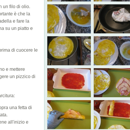
un filo di olio.
ortante è che la
adella e fare la
tina su un piatto e
prima di cuocere le
rno e mettere
gere un pizzico di
rcitura:
opra una fetta di
ata.
ne all'inizio e