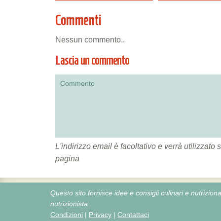
Commenti
Nessun commento..
Lascia un commento
L'indirizzo email è facoltativo e verrà utilizza
pagina
Questo sito fornisce idee e consigli culinari e nutrizi
nutrizionista
Condizioni
|
Privacy
|
Contattaci