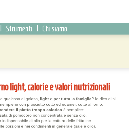
|
Strumenti
|
Chi siamo
no light, calorie e valori nutrizionali
re qualcosa di goloso,
light
e
per tutta la famiglia
? Io dico di si!
tine ripiene con prosciutto cotto ed edamer, cotte al forno.
rendere il piatto troppo calorico
è semplice:
ssata di pomodoro non concentrata e senza olio.
o indispensabile di olio per la cottura delle frittatine.
e porzioni e nei condimenti in generale (sale e olio).