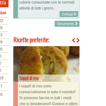
tità
calorie consumate con le normali
attività di tutti i giorni.
qua
Dettagli
22
Strumenti
19
13
Ricette preferite:
49
16
0
0
0
Suppli di riso
19
I supplì di riso sono
27
conosciutissimo in tutto il mondo!!
29
Si possono farcire in tutti i modi
che si desiderano!! Gustosi e ottimi