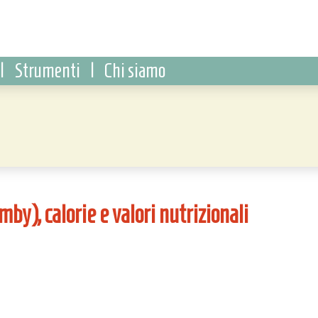
|
Strumenti
|
Chi siamo
by), calorie e valori nutrizionali