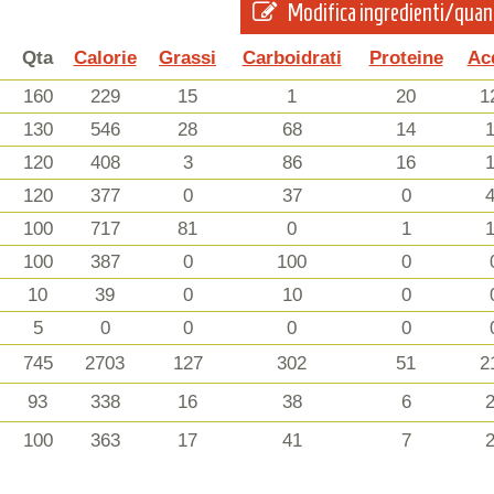
Modifica ingredienti/quan
Qta
Calorie
Grassi
Carboidrati
Proteine
Ac
160
229
15
1
20
1
130
546
28
68
14
120
408
3
86
16
120
377
0
37
0
100
717
81
0
1
100
387
0
100
0
10
39
0
10
0
5
0
0
0
0
745
2703
127
302
51
2
93
338
16
38
6
100
363
17
41
7