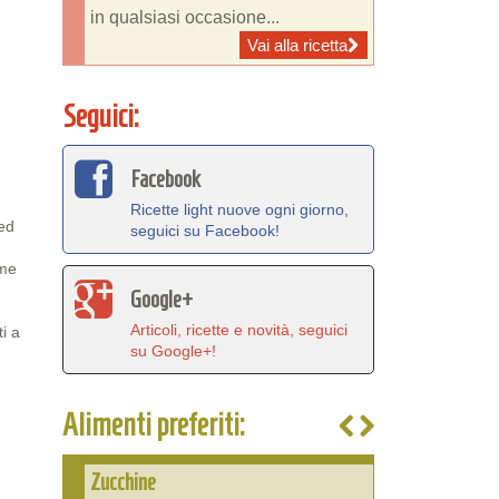
in qualsiasi occasione...
Vai alla ricetta
Seguici:
Facebook
Ricette light nuove ogni giorno,
 ed
seguici su Facebook!
ame
Google+
Articoli, ricette e novità, seguici
i a
su Google+!
Alimenti preferiti:
Zucchine