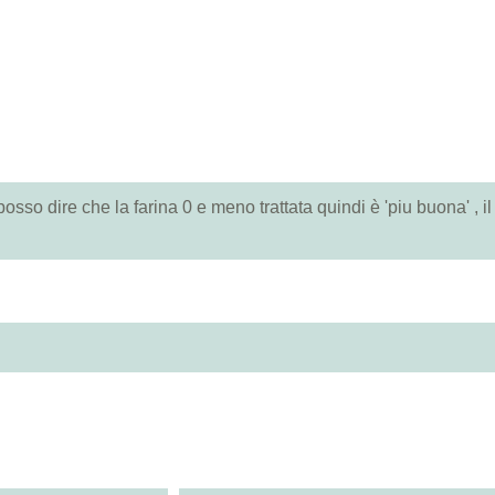
osso dire che la farina 0 e meno trattata quindi è 'piu buona' , il