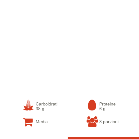
Carboidrati
Proteine
38 g
6 g
Media
8 porzioni