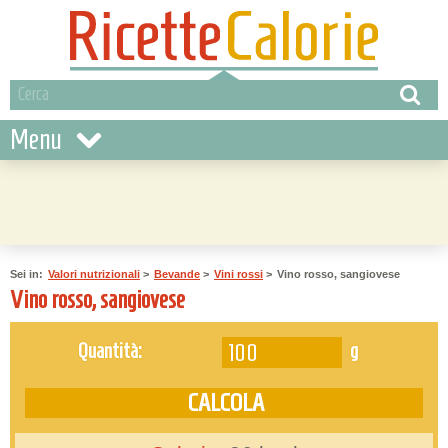
Menu
Sei in:
Valori nutrizionali
>
Bevande
>
Vini rossi
>
Vino rosso, sangiovese
Vino rosso, sangiovese
g
Quantità: