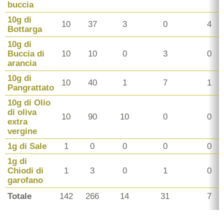
buccia
10g di
10
37
3
0
4
Bottarga
10g di
Buccia di
10
10
0
3
0
arancia
10g di
10
40
1
7
1
Pangrattato
10g di Olio
di oliva
10
90
10
0
0
extra
vergine
1g di Sale
1
0
0
0
0
1g di
Chiodi di
1
3
0
1
0
garofano
Totale
142
266
14
31
7