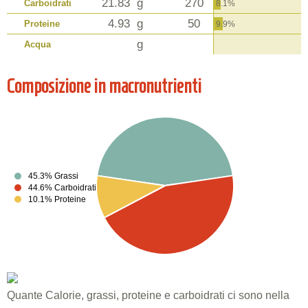
21.83
g
270
Carboidrati
8.1%
4.93
g
50
Proteine
9.9%
g
Acqua
Composizione in macronutrienti
45.3% Grassi
44.6% Carboidrati
10.1% Proteine
Quante Calorie, grassi, proteine e carboidrati ci sono nella