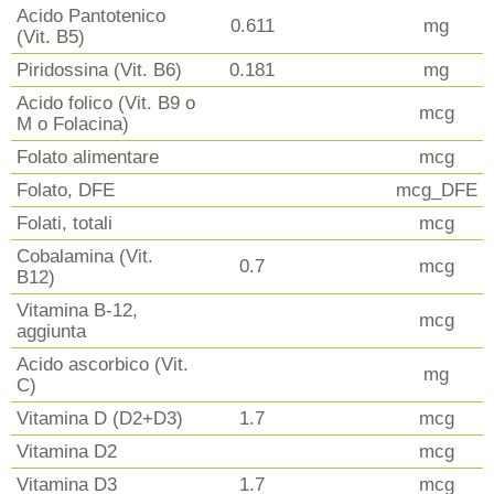
Acido Pantotenico
0.611
mg
(Vit. B5)
Piridossina (Vit. B6)
0.181
mg
Acido folico (Vit. B9 o
mcg
M o Folacina)
Folato alimentare
mcg
Folato, DFE
mcg_DFE
Folati, totali
mcg
Cobalamina (Vit.
0.7
mcg
B12)
Vitamina B-12,
mcg
aggiunta
Acido ascorbico (Vit.
mg
C)
Vitamina D (D2+D3)
1.7
mcg
Vitamina D2
mcg
Vitamina D3
1.7
mcg