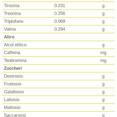
Tirosina
0.231
g
Treonina
0.256
g
Triptofano
0.069
g
Valina
0.294
g
Altro
Alcol etilico
g
Caffeina
mg
Teobromina
mg
Zuccheri
Destrosio
g
Fruttosio
g
Galattosio
g
Lattosio
g
Maltosio
g
Saccarosio
g