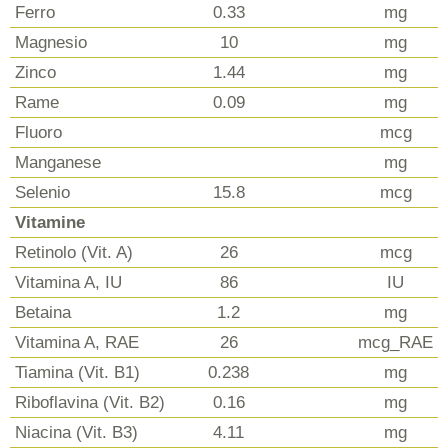
Ferro
0.33
mg
Magnesio
10
mg
Zinco
1.44
mg
Rame
0.09
mg
Fluoro
mcg
Manganese
mg
Selenio
15.8
mcg
Vitamine
Retinolo (Vit. A)
26
mcg
Vitamina A, IU
86
IU
Betaina
1.2
mg
Vitamina A, RAE
26
mcg_RAE
Tiamina (Vit. B1)
0.238
mg
Riboflavina (Vit. B2)
0.16
mg
Niacina (Vit. B3)
4.11
mg