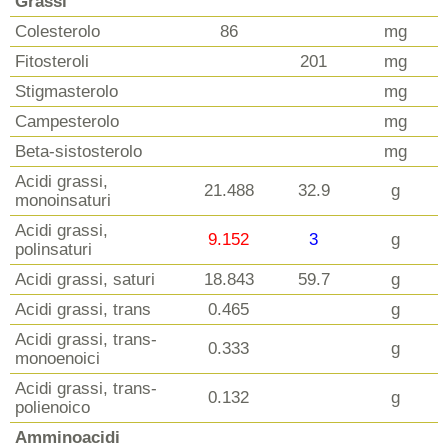
Grassi
Colesterolo
86
mg
Fitosteroli
201
mg
Stigmasterolo
mg
Campesterolo
mg
Beta-sistosterolo
mg
Acidi grassi,
21.488
32.9
g
monoinsaturi
Acidi grassi,
9.152
3
g
polinsaturi
Acidi grassi, saturi
18.843
59.7
g
Acidi grassi, trans
0.465
g
Acidi grassi, trans-
0.333
g
monoenoici
Acidi grassi, trans-
0.132
g
polienoico
Amminoacidi