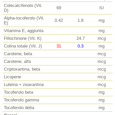
Colecalcifenolo (Vit.
69
IU
D)
Alpha-tocoferolo (Vit.
0.42
1.8
mg
E)
Vitamina E, aggiunta
mg
Fillochinone (Vit. K)
24.7
mcg
Colina totale (Vit. J)
31
0.3
mg
Carotene, beta
mcg
Carotene, alfa
mcg
Criptoxantina, beta
mcg
Licopene
mcg
Luteina + zeaxantina
mcg
Tocoferolo beta
mg
Tocoferolo gamma
mg
Tocoferolo delta
mg