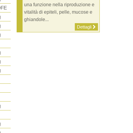
una funzione nella riproduzione e
DFE
vitalità di epiteli, pelle, mucose e
g
ghiandole...
g
Dettagli
g
g
g
g
g
g
g