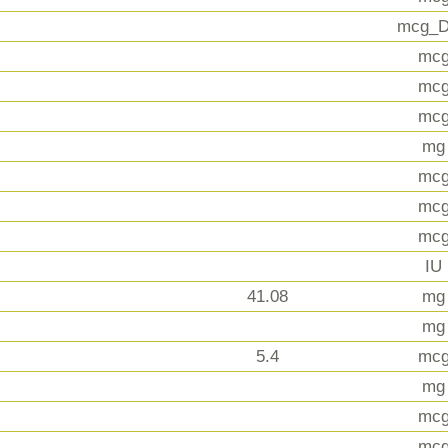
mcg_
mc
mc
mc
mg
mc
mc
mc
IU
41.08
mg
mg
5.4
mc
mg
mc
mc