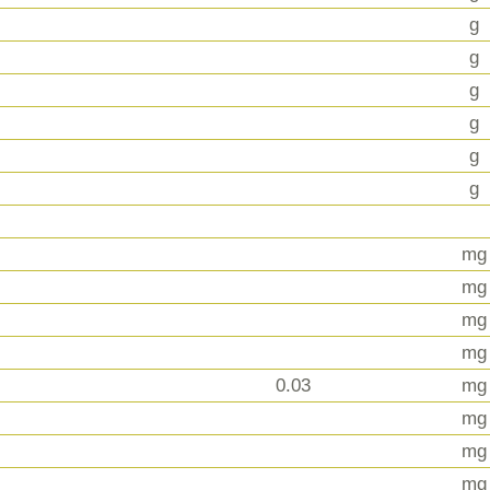
g
g
g
g
g
g
mg
mg
mg
mg
0.03
mg
mg
mg
mg