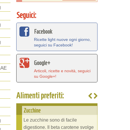
g
Seguici:
g
Facebook
Ricette light nuove ogni giorno,
g
seguici su Facebook!
Google+
RAE
Articoli, ricette e novità, seguici
su Google+!
Alimenti preferiti:
Zucchine
Le zucchine sono di facile
g
digestione. Il beta carotene svolge
g