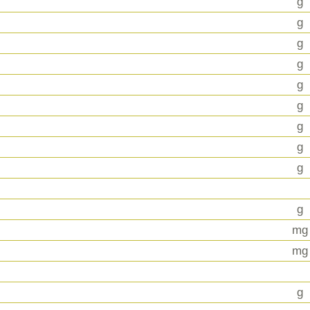
g
g
g
g
g
g
g
g
g
g
mg
mg
g