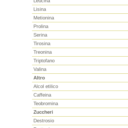
Leucina
Lisina
Metionina
Prolina
Serina
Tirosina
Treonina
Triptofano
Valina
Altro
Alcol etilico
Caffeina
Teobromina
Zuccheri
Destrosio