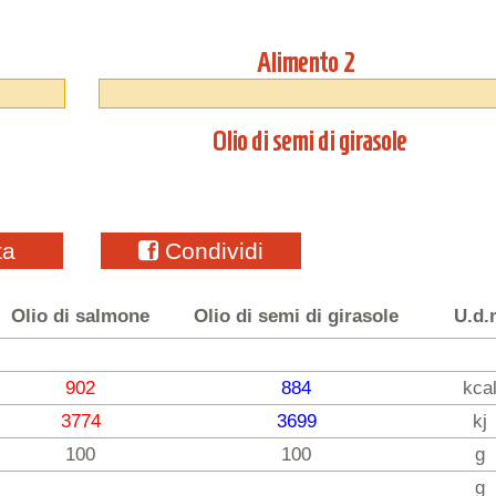
Alimento 2
Olio di semi di girasole
ta
Condividi
Olio di salmone
Olio di semi di girasole
U.d.
902
884
kca
3774
3699
kj
100
100
g
g