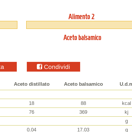
Alimento 2
Aceto balsamico
ta
Condividi
Aceto distillato
Aceto balsamico
U.d.
18
88
kcal
76
369
kj
g
0.04
17.03
g