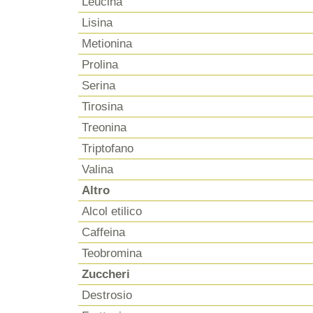
Leucina
Lisina
Metionina
Prolina
Serina
Tirosina
Treonina
Triptofano
Valina
Altro
Alcol etilico
Caffeina
Teobromina
Zuccheri
Destrosio