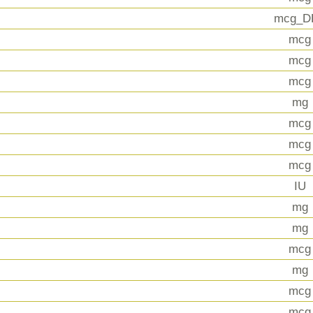
mcg_D
mcg
mcg
mcg
mg
mcg
mcg
mcg
IU
mg
mg
mcg
mg
mcg
mcg