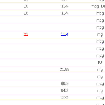
10
154
mcg_D
10
154
mcg
mcg
mcg
21
11.4
mg
mcg
mcg
mcg
IU
21.99
mg
mg
99.8
mcg
64.2
mg
592
mcg
mcg