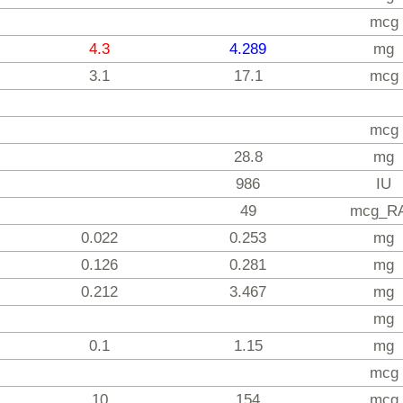
mcg
4.3
4.289
mg
3.1
17.1
mcg
mcg
28.8
mg
986
IU
49
mcg_R
0.022
0.253
mg
0.126
0.281
mg
0.212
3.467
mg
mg
0.1
1.15
mg
mcg
10
154
mcg