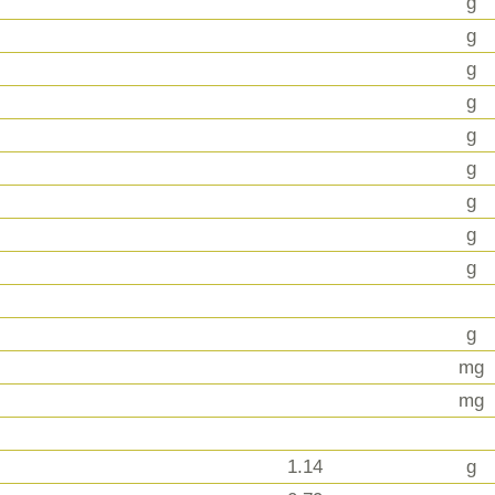
g
g
g
g
g
g
g
g
g
g
mg
mg
1.14
g