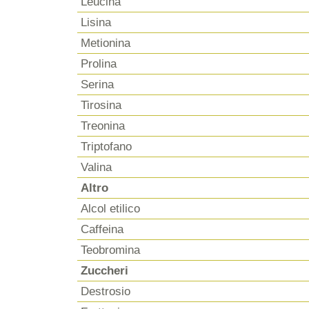
Leucina
Lisina
Metionina
Prolina
Serina
Tirosina
Treonina
Triptofano
Valina
Altro
Alcol etilico
Caffeina
Teobromina
Zuccheri
Destrosio