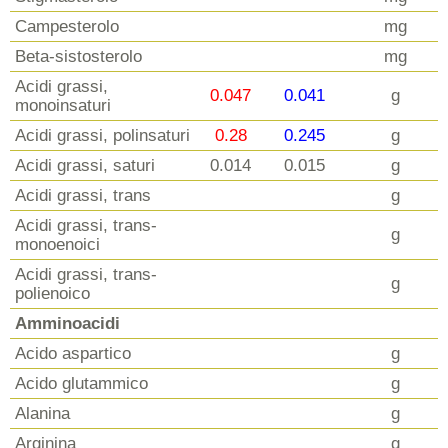
Campesterolo
mg
Beta-sistosterolo
mg
Acidi grassi,
0.047
0.041
g
monoinsaturi
Acidi grassi, polinsaturi
0.28
0.245
g
Acidi grassi, saturi
0.014
0.015
g
Acidi grassi, trans
g
Acidi grassi, trans-
g
monoenoici
Acidi grassi, trans-
g
polienoico
Amminoacidi
Acido aspartico
g
Acido glutammico
g
Alanina
g
Arginina
g