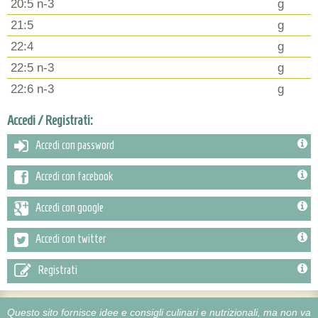
20:5 n-3
g
21:5
g
22:4
g
22:5 n-3
g
22:6 n-3
g
Accedi / Registrati:
Accedi con password
Accedi con facebook
Accedi con google
Accedi con twitter
Registrati
Questo sito fornisce idee e consigli culinari e nutrizionali, ma non va