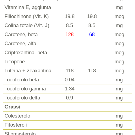
Vitamina E, aggiunta
mg
Fillochinone (Vit. K)
19.8
19.8
mcg
Colina totale (Vit. J)
8.5
8.5
mg
Carotene, beta
128
68
mcg
Carotene, alfa
mcg
Criptoxantina, beta
mcg
Licopene
mcg
Luteina + zeaxantina
118
118
mcg
Tocoferolo beta
0.04
mg
Tocoferolo gamma
1.34
mg
Tocoferolo delta
0.9
mg
Grassi
Colesterolo
mg
Fitosteroli
mg
Stigmasterolo
mg