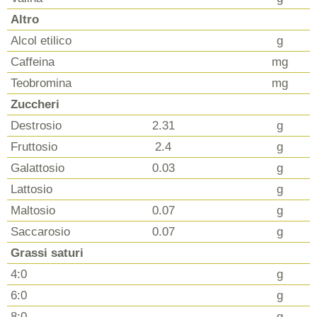
Altro
Alcol etilico
g
Caffeina
mg
Teobromina
mg
Zuccheri
Destrosio
2.31
g
Fruttosio
2.4
g
Galattosio
0.03
g
Lattosio
g
Maltosio
0.07
g
Saccarosio
0.07
g
Grassi saturi
4:0
g
6:0
g
8:0
g