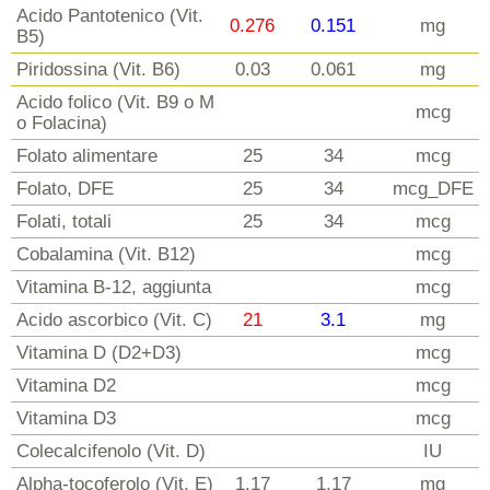
Acido Pantotenico (Vit.
0.276
0.151
mg
B5)
Piridossina (Vit. B6)
0.03
0.061
mg
Acido folico (Vit. B9 o M
mcg
o Folacina)
Folato alimentare
25
34
mcg
Folato, DFE
25
34
mcg_DFE
Folati, totali
25
34
mcg
Cobalamina (Vit. B12)
mcg
Vitamina B-12, aggiunta
mcg
Acido ascorbico (Vit. C)
21
3.1
mg
Vitamina D (D2+D3)
mcg
Vitamina D2
mcg
Vitamina D3
mcg
Colecalcifenolo (Vit. D)
IU
Alpha-tocoferolo (Vit. E)
1.17
1.17
mg