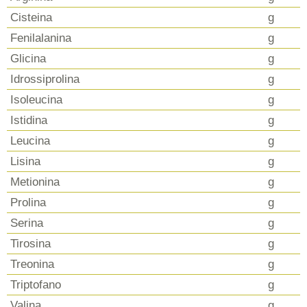
Cisteina
g
Fenilalanina
g
Glicina
g
Idrossiprolina
g
Isoleucina
g
Istidina
g
Leucina
g
Lisina
g
Metionina
g
Prolina
g
Serina
g
Tirosina
g
Treonina
g
Triptofano
g
Valina
g